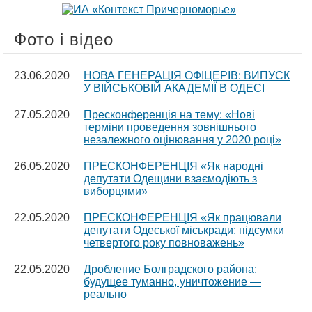
Фото і відео
23.06.2020
НОВА ГЕНЕРАЦІЯ ОФІЦЕРІВ: ВИПУСК
У ВІЙСЬКОВІЙ АКАДЕМІЇ В ОДЕСІ
27.05.2020
Пресконференція на тему: «Нові
терміни проведення зовнішнього
незалежного оцінювання у 2020 році»
26.05.2020
ПРЕСКОНФЕРЕНЦІЯ «Як народні
депутати Одещини взаємодіють з
виборцями»
22.05.2020
ПРЕСКОНФЕРЕНЦІЯ «Як працювали
депутати Одеської міськради: підсумки
четвертого року повноважень»
22.05.2020
Дробление Болградского района:
будущее туманно, уничтожение —
реально