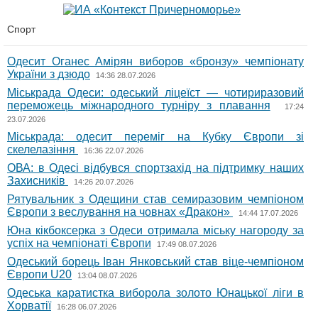
Спорт
Одесит Оганес Амірян виборов «бронзу» чемпіонату
України з дзюдо
14:36 28.07.2026
Міськрада Одеси: одеський ліцеїст — чотириразовий
переможець міжнародного турніру з плавання
17:24
23.07.2026
Міськрада: одесит переміг на Кубку Європи зі
скелелазіння
16:36 22.07.2026
ОВА: в Одесі відбувся спортзахід на підтримку наших
Захисників
14:26 20.07.2026
Рятувальник з Одещини став семиразовим чемпіоном
Європи з веслування на човнах «Дракон»
14:44 17.07.2026
Юна кікбоксерка з Одеси отримала міську нагороду за
успіх на чемпіонаті Європи
17:49 08.07.2026
Одеський борець Іван Янковський став віце-чемпіоном
Європи U20
13:04 08.07.2026
Одеська каратистка виборола золото Юнацької ліги в
Хорватії
16:28 06.07.2026