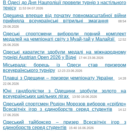
В Одесі до Дня Нацполіції провели турнір з настільного
тенісу
11:53 04.07.2026
Одещина вперше від початку повномасштабної війни
прийняла всеукраїнські вітрильні змагання
08:54
29.06.2026
Одеські спортсмени вибороли повний комплект
медалей на чемпіонаті світу з Муай-тай у Малайзії
12:52
26.06.2026
Одеські каратисти здобули медалі на міжнародному
турнірі Austrian Open 2026 у Відні
17:44 23.06.2026
Міськрада: борець із Одеси став призером
всеукраїнського турніру
12:23 23.06.2026
Плавці з Одещини – призери чемпіонату України
14:28
22.06.2026
Юні гандболістки з Одещини здобули золото на
всеукраїнських шкільних лігах
13:50 18.06.2026
Одеський спортсмен Родіон Морозов виборов «срібло»
Всесвітніх ігор з єдиноборств серед студентів
14:12
17.06.2026
Одеський тайбоксер – призер Всесвітніх ігор з
єдиноборств серед студентів
15:40 16.06.2026