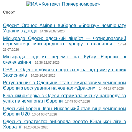
Спорт
Одесит Оганес Амірян виборов «бронзу» чемпіонату
України з дзюдо
14:36 28.07.2026
Міськрада Одеси: одеський ліцеїст — чотириразовий
переможець міжнародного турніру з плавання
17:24
23.07.2026
Міськрада: одесит переміг на Кубку Європи зі
скелелазіння
16:36 22.07.2026
ОВА: в Одесі відбувся спортзахід на підтримку наших
Захисників
14:26 20.07.2026
Рятувальник з Одещини став семиразовим чемпіоном
Європи з веслування на човнах «Дракон»
14:44 17.07.2026
Юна кікбоксерка з Одеси отримала міську нагороду за
успіх на чемпіонаті Європи
17:49 08.07.2026
Одеський борець Іван Янковський став віце-чемпіоном
Європи U20
13:04 08.07.2026
Одеська каратистка виборола золото Юнацької ліги в
Хорватії
16:28 06.07.2026