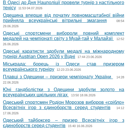
В Одесі до Дня Нацполіції провели турнір з настільного
тенісу
11:53 04.07.2026
Одещина вперше від початку повномасштабної війни
прийняла всеукраїнські вітрильні змагання
08:54
29.06.2026
Одеські спортсмени вибороли повний комплект
медалей на чемпіонаті світу з Муай-тай у Малайзії
12:52
26.06.2026
Одеські каратисти здобули медалі на міжнародному
турнірі Austrian Open 2026 у Відні
17:44 23.06.2026
Міськрада: борець із Одеси став призером
всеукраїнського турніру
12:23 23.06.2026
Плавці з Одещини – призери чемпіонату України
14:28
22.06.2026
Юні гандболістки з Одещини здобули золото на
всеукраїнських шкільних лігах
13:50 18.06.2026
Одеський спортсмен Родіон Морозов виборов «срібло»
Всесвітніх ігор з єдиноборств серед студентів
14:12
17.06.2026
Одеський тайбоксер – призер Всесвітніх ігор з
єдиноборств серед студентів
15:40 16.06.2026