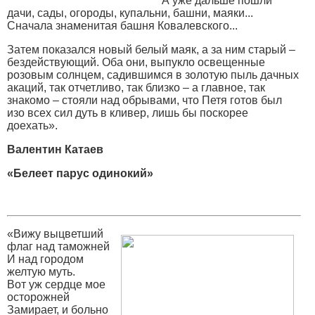
А уже дальше пошли
дачи, сады, огороды, купальни, башни, маяки...
Сначала знаменитая башня Ковалевского...
Затем показался новый белый маяк, а за ним старый –
бездействующий. Оба они, выпукло освещенные
розовым солнцем, садившимся в золотую пыль дачных
акаций, так отчетливо, так близко – а главное, так
знакомо – стояли над обрывами, что Петя готов был
изо всех сил дуть в кливер, лишь бы поскорее
доехать».
Валентин Катаев
«Белеет парус одинокий»
«Вижу выцветший
флаг над таможней
И над городом
желтую муть.
Вот уж сердце мое
осторожней
Замирает, и больно