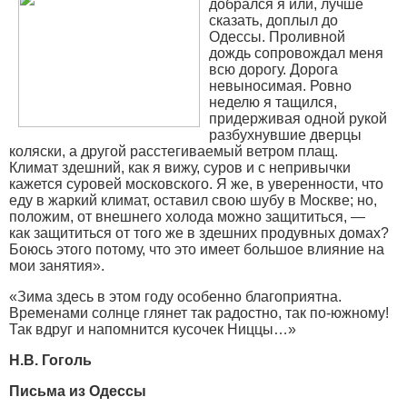
добрался я или, лучше
сказать, доплыл до
Одессы. Проливной
дождь сопровождал меня
всю дорогу. Дорога
невыносимая. Ровно
неделю я тащился,
придерживая одной рукой
разбухнувшие дверцы
коляски, а другой расстегиваемый ветром плащ.
Климат здешний, как я вижу, суров и с непривычки
кажется суровей московского. Я же, в уверенности, что
еду в жаркий климат, оставил свою шубу в Москве; но,
положим, от внешнего холода можно защититься, —
как защититься от того же в здешних продувных домах?
Боюсь этого потому, что это имеет большое влияние на
мои занятия».
«Зима здесь в этом году особенно благоприятна.
Временами солнце глянет так радостно, так по-южному!
Так вдруг и напомнится кусочек Ниццы…»
Н.В. Гоголь
Письма из Одессы