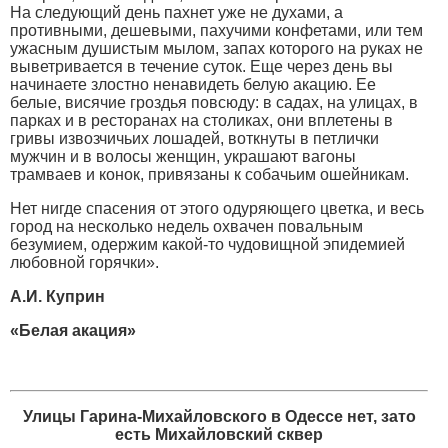
На следующий день пахнет уже не духами, а
противными, дешевыми, пахучими конфетами, или тем
ужасным душистым мылом, запах которого на руках не
выветривается в течение суток. Еще через день вы
начинаете злостно ненавидеть белую акацию. Ее
белые, висячие гроздья повсюду: в садах, на улицах, в
парках и в ресторанах на столиках, они вплетены в
гривы извозчичьих лошадей, воткнуты в петлички
мужчин и в волосы женщин, украшают вагоны
трамваев и конок, привязаны к собачьим ошейникам.
Нет нигде спасения от этого одуряющего цветка, и весь
город на несколько недель охвачен повальным
безумием, одержим какой-то чудовищной эпидемией
любовной горячки».
А.И. Куприн
«Белая акация»
Улицы Гарина-Михайловского в Одессе нет, зато
есть Михайловский сквер