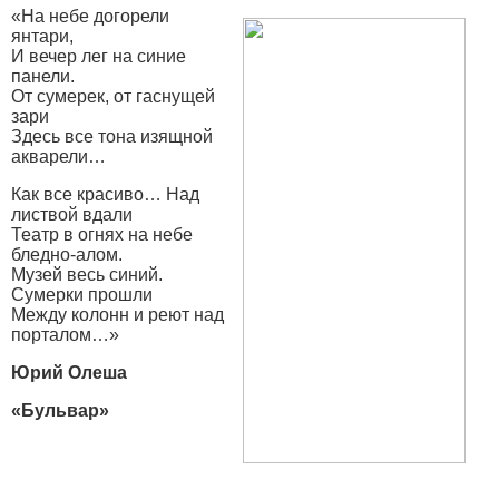
«На небе догорели
янтари,
И вечер лег на синие
панели.
От сумерек, от гаснущей
зари
Здесь все тона изящной
акварели…
Как все красиво… Над
листвой вдали
Театр в огнях на небе
бледно-алом.
Музей весь синий.
Сумерки прошли
Между колонн и реют над
порталом…»
Юрий Олеша
«Бульвар»