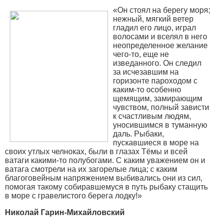
«Он стоял на берегу моря;
нежный, мягкий ветер
гладил его лицо, играл
волосами и вселял в него
неопределенное желание
чего-то, еще не
изведанного. Он следил
за исчезавшим на
горизонте пароходом с
каким-то особенно
щемящим, замирающим
чувством, полный зависти
к счастливым людям,
уносившимся в туманную
даль. Рыбаки,
пускавшиеся в море на
своих утлых челноках, были в глазах Тёмы и всей
ватаги какими-то полубогами. С каким уважением он и
ватага смотрели на их загорелые лица; с каким
благоговейным напряжением выбивались они из сил,
помогая такому собиравшемуся в путь рыбаку стащить
в море с гравелистого берега лодку!»
Николай Гарин-Михайловский