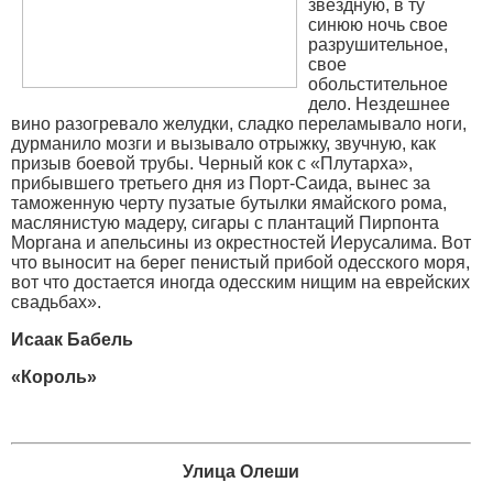
звездную, в ту
синюю ночь свое
разрушительное,
свое
обольстительное
дело. Нездешнее
вино разогревало желудки, сладко переламывало ноги,
дурманило мозги и вызывало отрыжку, звучную, как
призыв боевой трубы. Черный кок с «Плутарха»,
прибывшего третьего дня из Порт-Саида, вынес за
таможенную черту пузатые бутылки ямайского рома,
маслянистую мадеру, сигары с плантаций Пирпонта
Моргана и апельсины из окрестностей Иерусалима. Вот
что выносит на берег пенистый прибой одесского моря,
вот что достается иногда одесским нищим на еврейских
свадьбах».
Исаак Бабель
«Король»
Улица Олеши