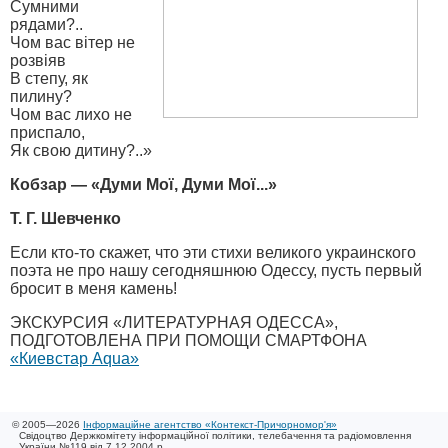
Сумними
рядами?..
Чом вас вітер не
розвіяв
В степу, як
пилину?
Чом вас лихо не
приспало,
Як свою дитину?..»
Кобзар — «Думи Мої, Думи Мої...»
Т. Г. Шевченко
Если кто-то скажет, что эти стихи великого украинского
поэта не про нашу сегодняшнюю Одессу, пусть первый
бросит в меня камень!
ЭКСКУРСИЯ «ЛИТЕРАТУРНАЯ ОДЕССА»,
ПОДГОТОВЛЕНА ПРИ ПОМОЩИ СМАРТФОНА
«Киевстар Aqua»
© 2005—2026
Інформаційне агентство «Контекст-Причорномор'я»
Свідоцтво Держкомітету інформаційної політики, телебачення та радіомовлення
України №119 від 7.12.2004 р.