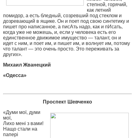
степной, горячий,
как летний
помидор, а есть бледный, созревший под стеклом и
дозревающий в ящике. Он и поет под свою синтетику и
пишет про написанное, а писАть надо, как и пИсать,
когда уже не можешь, и, если у человека есть его
единственное движимое имущество — талант, он и
идет с ним, и поет им, и пишет им, и волнует им, потому
что талант — это очень просто. Это переживать за
других».
Михаил Жванецкий
«Одесса»
Проспект Шевченко
«Думи мої, думи
мої,
Лихо мені з вами!
Нащо стали на
папері