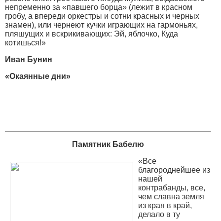
непременно за «павшего борца» (лежит в красном
гробу, а впереди оркестры и сотни красных и черных
знамен), или чернеют кучки играющих на гармоньях,
пляшущих и вскрикивающих: Эй, яблочко, Куда
котишься!»
Иван Бунин
«Окаянные дни»
Памятник Бабелю
«Все
благороднейшее из
нашей
контрабанды, все,
чем славна земля
из края в край,
делало в ту