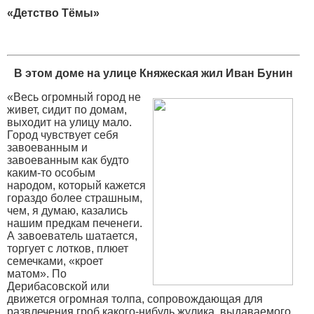
«Детство Тёмы»
В этом доме на улице Княжеская жил Иван Бунин
«Весь огромный город не
живет, сидит по домам,
выходит на улицу мало.
Город чувствует себя
завоеванным и
завоеванным как будто
каким-то особым
народом, который кажется
гораздо более страшным,
чем, я думаю, казались
нашим предкам печенеги.
А завоеватель шатается,
торгует с лотков, плюет
семечками, «кроет
матом». По
Дерибасовской или
движется огромная толпа, сопровождающая для
развлечения гроб какого-нибудь жулика, выдаваемого