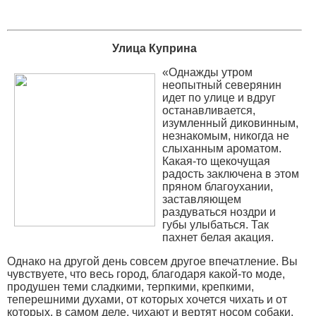
Улица Куприна
«Однажды утром
неопытный северянин
идет по улице и вдруг
останавливается,
изумленный диковинным,
незнакомым, никогда не
слыханным ароматом.
Какая-то щекочущая
радость заключена в этом
пряном благоухании,
заставляющем
раздуваться ноздри и
губы улыбаться. Так
пахнет белая акация.
Однако на другой день совсем другое впечатление. Вы
чувствуете, что весь город, благодаря какой-то моде,
продушен теми сладкими, терпкими, крепкими,
теперешними духами, от которых хочется чихать и от
которых, в самом деле, чихают и вертят носом собаки.