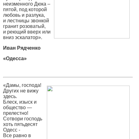
неизменного Дюка –
пятой, под которой
любовь и разлука,
и лестницы звонкой
гранит розоватый,
и реющий вверх или
вниз эскалатор».
Иван Рядченко
«Одесса»
«Дамы, господа!
Других не вижу
здесь.
Блеск, изыск и
общество —
прелестно!
Сотвори господь
хоть пятьдесят
Одесс -
Все равно в