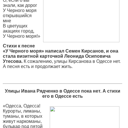
О, если б вы
знали, как дорог
У Черного моря
открывшийся
мне
В цветущих
акациях город,
У Черного моря!»
Стихи к песне
«У Черного моря» написал Семен Кирсанов, и она
стала визитной карточкой Леонида Осиповича
Утесова.
К сожалению, улицы Кирсанова в Одессе нет.
А песня есть и продолжает жить.
Улицы Ивана Рядченко в Одессе пока нет. А стихи
его в Одессе есть
«Одесса, Одесса!
Курорты, лиманы,
туманы, в которых
живут наркоманы,
бульвар под пятой