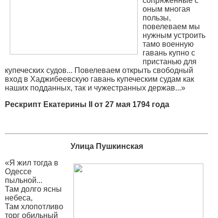
сопряженные с
оным многая
пользы,
повелеваем мы
нужным устроить
тамо военную
гавань купно с
пристанью для
купеческих судов... Повелеваем открыть свободный
вход в Хаджибеевскую гавань купеческим судам как
наших подданных, так и чужестранных держав...»
Рескрипт Екатерины II от 27 мая 1794 года
Улица Пушкинская
«Я жил тогда в
Одессе
пыльной...
Там долго ясны
небеса,
Там хлопотливо
торг обильный