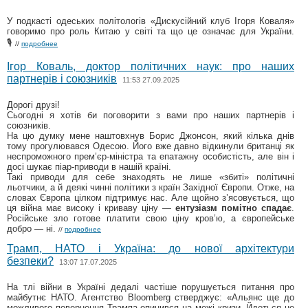
У подкасті одеських полiтологiв «Дискусійний клуб Ігоря Коваля»
говоримо про роль Китаю у світі та що це означає для України.
🎙
//
подробнее
Ігор Коваль, доктор політичних наук: про наших
партнерів і союзників
11:53 27.09.2025
Дорогі друзі!
Сьогодні я хотів би поговорити з вами про наших партнерів і
союзників.
На цю думку мене наштовхнув Борис Джонсон, який кілька днів
тому прогулювався Одесою. Його вже давно відкинули британці як
неспроможного прем’єр-міністра та епатажну особистість, але він і
досі шукає піар-приводи в нашій країні.
Такі приводи для себе знаходять не лише «збиті» політичні
льотчики, а й деякі чинні політики з країн Західної Європи. Отже, на
словах Європа цілком підтримує нас. Але щойно з’ясовується, що
ця війна має високу і криваву ціну —
ентузіазм помітно спадає
.
Російське зло готове платити свою ціну кров’ю, а європейське
добро — ні.
//
подробнее
Трамп, НАТО і Україна: до нової архітектури
безпеки?
13:07 17.07.2025
На тлі війни в Україні дедалі частіше порушується питання про
майбутнє НАТО. Агентство Bloomberg стверджує: «Альянс ще до
можливого повернення Трампа опинився на межі кризи. Йдеться не