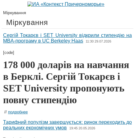
Міркування
Міркування
Сергій Токарєв і SET University відкрили стипендію на
MBA-програму в UC Berkeley Haas
11:30 29.07.2026
[code]
178 000 доларів на навчання
в Берклі. Сергій Токарєв і
SET University пропонують
повну стипендію
//
подробнее
Тарифний популізм завершується: ринок переходить до
реальних економічних умов
19:45 20.05.2026