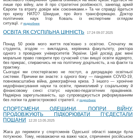
лише про війну, але й про стратегічні розбіжності, занепад армій
Європи та втрату довіри між союзниками.» Та чи справді йдеться
про кризу НАТО? Швидше, про його трансформацію. Доктор
політичних наук Ігор Коваль із експертним оглядом
ситуації.
//
подробнее
ОСВІТА ЯК СУСПІЛЬНА ЦІННІСТЬ
17:24 09.07.2025
Понад 50 років мого життя пов’язано з освітою. Спочатку як
студента, згодом — викладача, керівника факультету, ректора
одного з провідних університетів України. Цей досвід дає мені
моральне право говорити про сучасний стан вищої освіти відверто,
без прикрас, спираючись не на політичну доцільність, а на факти та
практику.
Сьогодні ми спостерігаємо не поступ, а деградацію освітньої
системи. Причини ви знаєте: з одного боку — пандемія COVID-19,
повномасштабна війна, демографічна криза. З іншого — хронічне
недофінансування науки та освіти, принизливий у соціальному й
фінансовому сенсі статус науково-педагогічних працівників.
Надмірна зарегульованість, що супроводжується реформуванням
без логіки та довгострокової стратегії.
//
подробнее
СПОРТСМЕНИ ОДЕЩИНИ, ПОПРИ ВІЙНУ,
ПРОДОВЖУЮТЬ ПІДКОРЮВАТИ П’ЄДЕСТАЛИ
ПОШАНИ
12:20 13.05.2025
Жага до перемоги у спортсменів Одеської області завжди була
потужною. Тому, незважаючи на важкі часи, спричинені російською