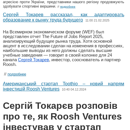
агресією проти України, представники нашого регіону продовжують
здобувати спортивні вершини.
//
подробнее
Сергей Токарев рассказал, как адаптировать
образование к рынку труда будущего
11:00 21.02.2025
На Всемирном экономическом форуме (WEF) был
представлен отчет The Future of Jobs Report 2025,
анализирующий будущее рынка труда. Хотя основной
акцент в исследовании сделан на изменения в профессиях,
наибольшие выводы из него должны сделать высшие
учебные заведения — говорит в своей колонке для 24
канала
Сергей Токарев
, инвестор, сооснователь и партнер
Roosh.
//
подробнее
Американський стартап Toothio – новий напрям
інвестицій Roosh Ventures
10:40 04.12.2024
Сергій Токарєв розповів
про те, як Roosh Ventures
інвестував у стартап