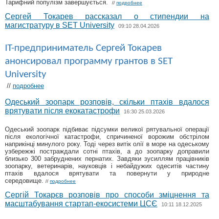
Тарифний популізм завершується.
//
подробнее
Сергей Токарев рассказал о стипендии на
магистратуру в SET University
09:10 28.04.2026
IT-предприниматель Сергей Токарев
анонсировал программу грантов в SET
University
//
подробнее
Одеський зоопарк розповів, скільки птахів вдалося
врятувати після екокатастрофи
16:30 25.03.2026
Одеський зоопарк підбиває підсумки великої рятувальної операції
після екологічної катастрофи, спричиненої ворожим обстрілом
наприкінці минулого року. Тоді через витік олії в море на одеському
узбережжі постраждали сотні птахів, а до зоопарку доправили
близько 300 забруднених пернатих. Завдяки зусиллям працівників
зоопарку, ветеринарів, науковців і небайдужих одеситів частину
птахів вдалося врятувати та повернути у природне
середовище.
//
подробнее
Сергій Токарєв розповів про способи зміцнення та
масштабування стартап-екосистеми ЦСЄ
10:11 18.12.2025