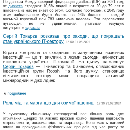
По данным Международной федерации диабета (IDF) за 2021 год,
от
диабета
страдают 10,5% людей в возрасте от 20 до 79 лет и
половина из них не знает об этом. Согласно прогнозам, к 2045 году
этим заболеванием будет болеть на 46% больше — каждый
восьмой взрослый или 783 миллиона человек. Эта перспектива
пугающая, но не удивительная, учитывая текущую
ситуацию:
//
подробнее
Сергій Токарєв розказав про заходи, що покращать
стан українського IT-сектору
18:50 21.03.2024
Втрати контрактів та складнощі із залученням іноземних
інвестицій — це ті виклики, з якими сьогодні найчастіше
стикаються українські IT-компанії. На цьому наголошує
Сергій Токарєв
— IT-інвестор та бізнесмен, співзасновник
інвестиційної групи Roosh. На його думку, становище
вітчизняного сектору може покращити активний
міжнародний іміджбілдинг.
//
подробнее
Роль міді та марганцю для озимої пшениці
17:30 23.02.2024
У сучасному сільському господарстві все більшу роль для
отримання щедрих та якісних врожаїв озимої пшениці відіграють
мікроелементи, зокрема мідь та марганець. Вони мають вагомий
вплив на проходження фізіологічних процесів під час росту та