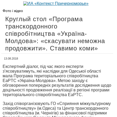
Фото і відео
Круглый стол «Програма
транскордонного
співробітництва «Україна-
Молдова»: «скасувати неможна
продовжити». Ставимо коми»
13.08.2018
Експертний діалог, під час якого експерти
з’ясовуватимуть, які наслідки для Одеської області
мала Програма територіального співробітництва
EaPTC «Україна-Молдова». Метою заходу є
обговорення попередніх результатів дослідження щодо
доцільності продовження реалізації в регіоні програми
територіального співробітництва EaPTC.
Захід співорганізовують ГО «Сприяння міжкультурному
співробітництву» (м.Одеса) та Центр транскордонного
співробітництва (м. Чернігів) за фінансової підтримки