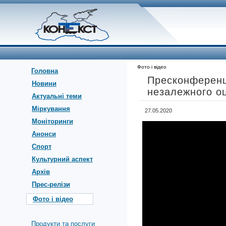
Фото і відео
Головна
Пресконференці
Новини
незалежного оц
Актуальні теми
Міркування
27.05.2020
Моніторинги
Анонси
Спорт
Культурний аспект
Архів
Прес-релізи
Фото і відео
Продукти та послуги