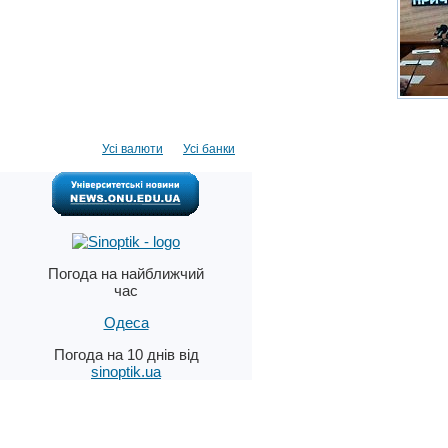
Усі валюти
Усі банки
Погода на найближчий
час
Одеса
Погода на 10 днів від
sinoptik.ua