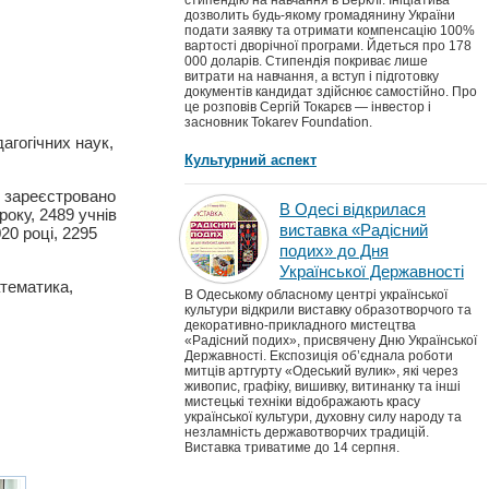
стипендію на навчання в Берклі. Ініціатива
дозволить будь-якому громадянину України
подати заявку та отримати компенсацію 100%
вартості дворічної програми. Йдеться про 178
000 доларів. Стипендія покриває лише
витрати на навчання, а вступ і підготовку
документів кандидат здійснює самостійно. Про
це розповів Сергій Токарєв — інвестор і
засновник Tokarev Foundation.
агогічних наук,
Культурний аспект
і зареєстровано
В Одесі відкрилася
року, 2489 учнів
виставка «Радісний
20 році, 2295
подих» до Дня
Української Державності
атематика,
В Одеському обласному центрі української
культури відкрили виставку образотворчого та
декоративно-прикладного мистецтва
«Радісний подих», присвячену Дню Української
Державності. Експозиція об’єднала роботи
митців артгурту «Одеський вулик», які через
живопис, графіку, вишивку, витинанку та інші
мистецькі техніки відображають красу
української культури, духовну силу народу та
незламність державотворчих традицій.
Виставка триватиме до 14 серпня.