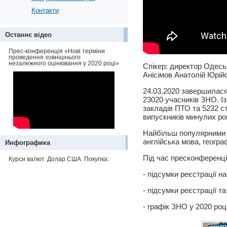
Контакти
Останнє відео
Прес-конференція «Нові терміни
проведення зовнішнього
незалежного оцінювання у 2020 році»
Спікер: директор Одеськ
Анісімов Анатолій Юрій
24.03.2020 завершилася
23020 учасників ЗНО. Із
закладів ПТО та 5232 с
випускників минулих рок
Найбільш популярними є 
англійська мова, географ
Инфографика
Під час пресконференції
Курси валют. Долар США. Покупка:
- підсумки реєстрації н
- підсумки реєстрації т
- графік ЗНО у 2020 ро