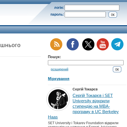
логін:
пароль:
ішнього
Пошук:
розширений
Міркування
Сергій Токарєв
Сергій Токарєв і SET
University відкрили
стипендію на MBA-
програму в UC Berkeley
Haas
SET University і Tokarev Foundation відкрили