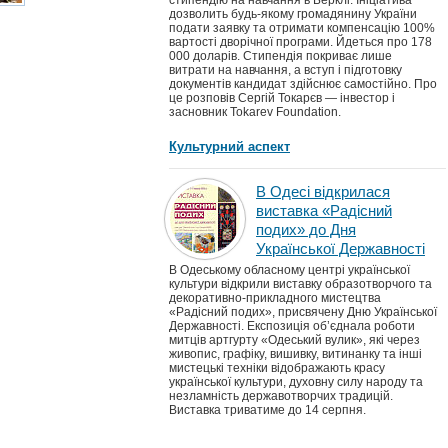
стипендію на навчання в Берклі. Ініціатива
дозволить будь-якому громадянину України
подати заявку та отримати компенсацію 100%
вартості дворічної програми. Йдеться про 178
000 доларів. Стипендія покриває лише
витрати на навчання, а вступ і підготовку
документів кандидат здійснює самостійно. Про
це розповів Сергій Токарєв — інвестор і
засновник Tokarev Foundation.
Культурний аспект
В Одесі відкрилася
виставка «Радісний
подих» до Дня
Української Державності
В Одеському обласному центрі української
культури відкрили виставку образотворчого та
декоративно-прикладного мистецтва
«Радісний подих», присвячену Дню Української
Державності. Експозиція об’єднала роботи
митців артгурту «Одеський вулик», які через
живопис, графіку, вишивку, витинанку та інші
мистецькі техніки відображають красу
української культури, духовну силу народу та
незламність державотворчих традицій.
Виставка триватиме до 14 серпня.