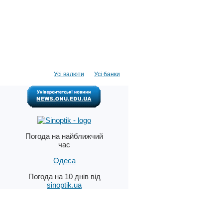
Усі валюти
Усі банки
Погода на найближчий
час
Одеса
Погода на 10 днів від
sinoptik.ua