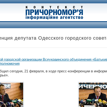
нция депутата Одесского городского сове
й городской организации Всеукраинского объединения «Батьк
 полномочия
бщил сегодня, 21 февраля, в ходе пресс-конференции в инфор
рье».