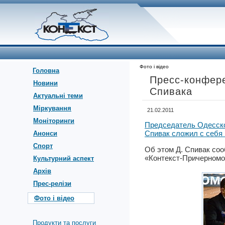
Фото і відео
Головна
Пресс-конфере
Новини
Спивака
Актуальні теми
Міркування
21.02.2011
Моніторинги
Председатель Одесско
Спивак сложил с себя
Анонси
Спорт
Об этом Д. Спивак соо
«Контекст-Причерномо
Культурний аспект
Архів
Прес-релізи
Фото і відео
Продукти та послуги