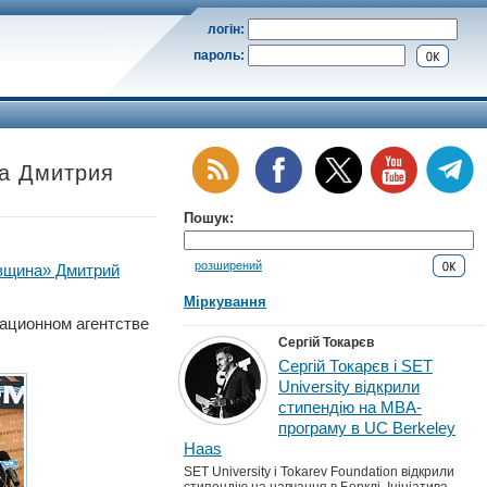
логін:
пароль:
та Дмитрия
Пошук:
розширений
ивщина» Дмитрий
Міркування
мационном агентстве
Сергій Токарєв
Сергій Токарєв і SET
University відкрили
стипендію на MBA-
програму в UC Berkeley
Haas
SET University і Tokarev Foundation відкрили