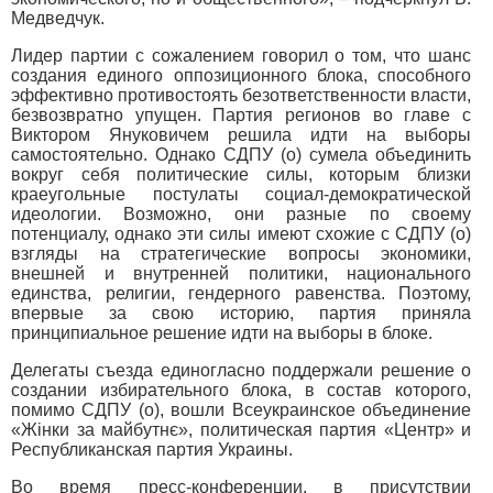
Медведчук.
Лидер партии с сожалением говорил о том, что шанс
создания единого оппозиционного блока, способного
эффективно противостоять безответственности власти,
безвозвратно упущен. Партия регионов во главе с
Виктором Януковичем решила идти на выборы
самостоятельно. Однако СДПУ (о) сумела объединить
вокруг себя политические силы, которым близки
краеугольные постулаты социал-демократической
идеологии. Возможно, они разные по своему
потенциалу, однако эти силы имеют схожие с СДПУ (о)
взгляды на стратегические вопросы экономики,
внешней и внутренней политики, национального
единства, религии, гендерного равенства. Поэтому,
впервые за свою историю, партия приняла
принципиальное решение идти на выборы в блоке.
Делегаты съезда единогласно поддержали решение о
создании избирательного блока, в состав которого,
помимо СДПУ (о), вошли Всеукраинское объединение
«Жінки за майбутнє», политическая партия «Центр» и
Республиканская партия Украины.
Во время пресс-конференции, в присутствии