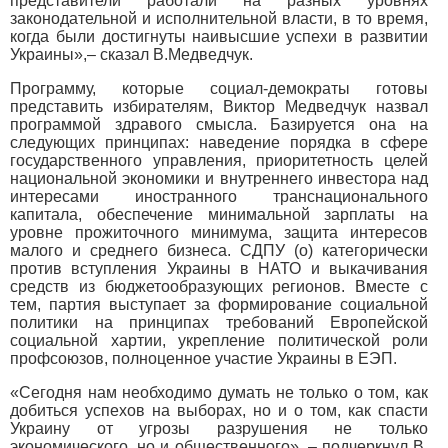
представители работали на разных уровнях
законодательной и исполнительной власти, в то время,
когда были достигнуты наивысшие успехи в развитии
Украины»,– сказал В.Медведчук.
Программу, которые социал-демократы готовы
представить избирателям, Виктор Медведчук назвал
программой здравого смысла. Базируется она на
следующих принципах: наведение порядка в сфере
государственного управления, приоритетность целей
национальной экономики и внутреннего инвестора над
интересами иностранного транснационального
капитала, обеспечение минимальной зарплаты на
уровне прожиточного минимума, защита интересов
малого и среднего бизнеса. СДПУ (о) категорически
против вступления Украины в НАТО и выкачивания
средств из бюджетообразующих регионов. Вместе с
тем, партия выступает за формирование социальной
политики на принципах требований Европейской
социальной хартии, укрепление политической роли
профсоюзов, полноценное участие Украины в ЕЭП.
«Сегодня нам необходимо думать не только о том, как
добиться успехов на выборах, но и о том, как спасти
Украину от угрозы разрушения не только
экономического, но и общественного», – подчеркнул В.