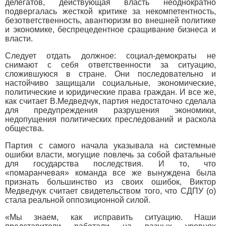
делегатов, действующая власть неоднократно
подвергалась жесткой критике за некомпетентность,
безответственность, авантюризм во внешней политике
и экономике, беспрецедентное сращивание бизнеса и
власти.
Следует отдать должное: социал-демократы не
снимают с себя ответственности за ситуацию,
сложившуюся в стране. Они последовательно и
настойчиво защищали социальные, экономические,
политические и юридические права граждан. И все же,
как считает В.Медведчук, партия недостаточно сделала
для предупреждения разрушения экономики,
недопущения политических преследований и раскола
общества.
Партия с самого начала указывала на системные
ошибки власти, могущие повлечь за собой фатальные
для государства последствия. И то, что
«помаранчевая» команда все же вынуждена была
признать большинство из своих ошибок, Виктор
Медведчук считает свидетельством того, что СДПУ (о)
стала реальной оппозиционной силой.
«Мы знаем, как исправить ситуацию. Наши