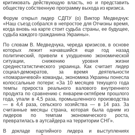
критиковать действующую власть, но и представить
обществу собственную программу выхода из кризиса.
Форум открыл лидер СДПУ (о) Виктор Медведчук:
«Наш съезд собрался в непростое для Отчизны время,
когда вновь на карте стоит судьба страны, ее будущее,
судьба каждого гражданина Украины».
По словам В. Медведчука, череда кризисов, в основе
которых лежит начавшийся еще год назад
политический, привели к ухудшению экономической
ситуации, снижению уровня жизни
среднестатистического украинца. Как считает лидер
социал-демократов, за время деятельности
«помаранчевой» команды, экономика Украины понесла
колоссальные потери: «За 10 месяцев текущего года
темпы прироста реального валового внутреннего
продукта по сравнению с январем-октябрем прошлого
года, упали в 4,5 раза, промышленного производства
— в 4,4 раза, сельского хозяйства — в 14 раз. За
считанные месяцы страна, которая была одним из
лидеров по темпам экономического роста,
превратилась в аутсайдера на территории СНГ».
В докладе партийного лидера и выступлениях