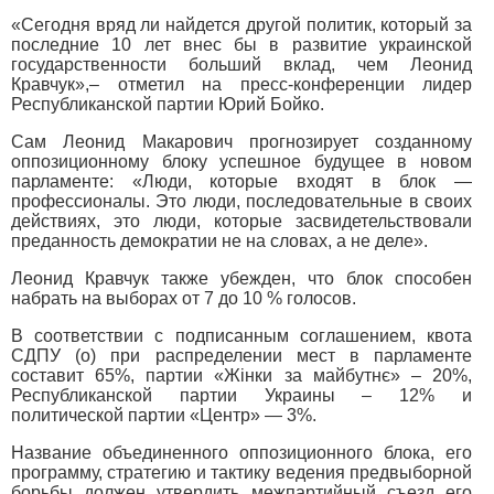
«Сегодня вряд ли найдется другой политик, который за
последние 10 лет внес бы в развитие украинской
государственности больший вклад, чем Леонид
Кравчук»,– отметил на пресс-конференции лидер
Республиканской партии Юрий Бойко.
Сам Леонид Макарович прогнозирует созданному
оппозиционному блоку успешное будущее в новом
парламенте: «Люди, которые входят в блок —
профессионалы. Это люди, последовательные в своих
действиях, это люди, которые засвидетельствовали
преданность демократии не на словах, а не деле».
Леонид Кравчук также убежден, что блок способен
набрать на выборах от 7 до 10 % голосов.
В соответствии с подписанным соглашением, квота
СДПУ (о) при распределении мест в парламенте
составит 65%, партии «Жінки за майбутнє» – 20%,
Республиканской партии Украины – 12% и
политической партии «Центр» — 3%.
Название объединенного оппозиционного блока, его
программу, стратегию и тактику ведения предвыборной
борьбы должен утвердить межпартийный съезд его