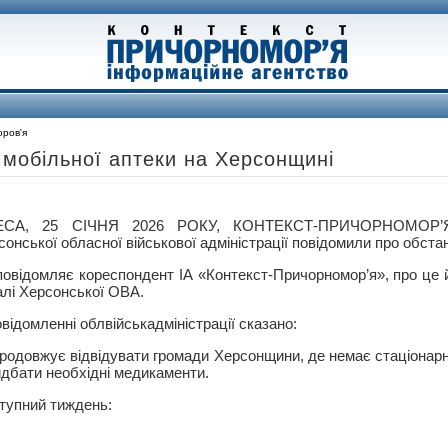
ров'я
 мобільної аптеки на Херсонщині
ЕСА, 25 СІЧНЯ 2026 РОКУ, КОНТЕКСТ-ПРИЧОРНОМОР’Я
онської обласної військової адміністрації повідомили про обстано
повідомляє кореспондент ІА «Контекст-Причорномор’я», про це 
алі Херсонської ОВА.
овідомленні облвійськадміністрації сказано:
продовжує відвідувати громади Херсонщини, де немає стаціонар
дбати необхідні медикаменти.
ступний тиждень: