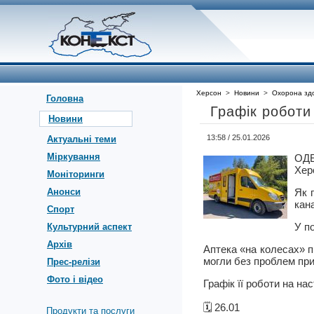
Херсон
>
Новини
>
Охорона здо
Головна
Графік роботи
Новини
13:58 / 25.01.2026
Актуальні теми
Міркування
ОД
Херс
Моніторинги
Анонси
Як 
кан
Спорт
У п
Культурний аспект
Архів
Аптека «на колесах» 
могли без проблем при
Прес-релізи
Фото і відео
Графік її роботи на на
🗓️ 26.01
Продукти та послуги