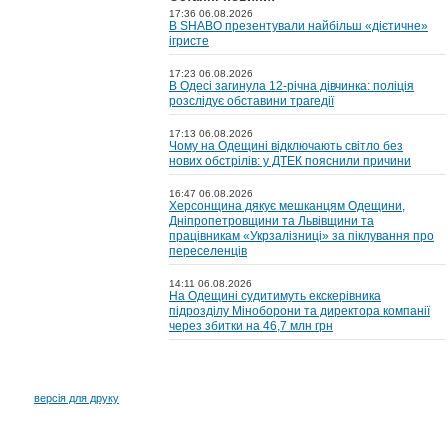
17:36 06.08.2026
В SHABO презентували найбільш «дієтичне»
ігристе
17:23 06.08.2026
В Одесі загинула 12-річна дівчинка: поліція
розслідує обставини трагедії
17:13 06.08.2026
Чому на Одещині відключають світло без
нових обстрілів: у ДТЕК пояснили причини
16:47 06.08.2026
Херсонщина дякує мешканцям Одещини,
Дніпропетровщини та Львівщини та
працівникам «Укрзалізниці» за піклування про
переселенців
14:11 06.08.2026
На Одещині судитимуть екскерівника
підрозділу Міноборони та директора компанії
через збитки на 46,7 млн грн
версія для друку