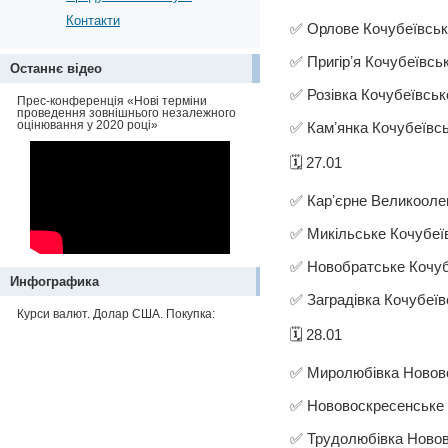
Контакти
✅ Орлове Кочубеївсько
✅ Пригірʼя Кочубеївськ
Останнє відео
✅ Розівка Кочубеївськ
Прес-конференція «Нові терміни
проведення зовнішнього незалежного
оцінювання у 2020 році»
✅ Камʼянка Кочубеївсь
🗓️ 27.01
✅ Карʼєрне Великоолек
✅ Микільське Кочубеїв
✅ Новобратське Кочубе
Инфографика
✅ Заградівка Кочубеїв
Курси валют. Долар США. Покупка:
🗓️ 28.01
✅ Миролюбівка Новово
✅ Нововоскресенське 
✅ Трудолюбівка Новов