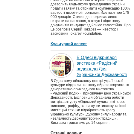
стипендію на навчання в Берклі. Ініціатива
дозволить будь-якому громадянину України
подати заявку та отримати компенсацію 100%
вартості дворічної програми. Йдеться про 178
000 доларів. Стипендія покриває лише
витрати на навчання, а вступ і підготовку
документів кандидат здійснює самостійно. Про
це розповів Сергій Токарєв — інвестор і
засновник Tokarev Foundation.
Культурний аспект
В Одесі відкрилася
виставка «Радісний
подих» до Дня
Української Державності
В Одеському обласному центрі української
культури відкрили виставку образотворчого та
декоративно-прикладного мистецтва
«Радісний подих», присвячену Дню Української
Державності. Експозиція об’єднала роботи
митців артгурту «Одеський вулик», які через
живопис, графіку, вишивку, витинанку та інші
мистецькі техніки відображають красу
української культури, духовну силу народу та
незламність державотворчих традицій.
Виставка триватиме до 14 серпня.
Останні новини: