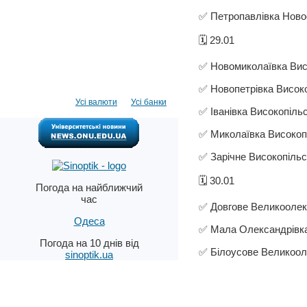
✅ Петропавлівка Новоо
🗓️ 29.01
✅ Новомиколаївка Висо
✅ Новопетрівка Високо
Усі валюти
Усі банки
✅ Іванівка Високопільс
✅ Миколаївка Високопі
✅ Зарічне Високопільс
🗓️ 30.01
Погода на найближчий
час
✅ Довгове Великоолекс
Одеса
✅ Мала Олександрівка
Погода на 10 днів від
✅ Білоусове Великооле
sinoptik.ua