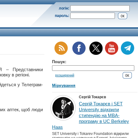
логін:
пароль:
Пошук:
 – Представники
вку в регіоні.
розширений
йдеться у Телеграм-
Міркування
Сергій Токарєв
Сергій Токарєв і SET
них аптек, щоб люди
University відкрили
стипендію на MBA-
програму в UC Berkeley
Haas
SET University і Tokarev Foundation відкрили