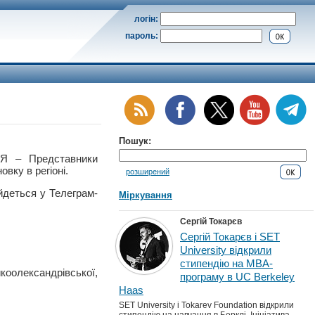
логін:
пароль:
Пошук:
 – Представники
вку в регіоні.
розширений
йдеться у Телеграм-
Міркування
Сергій Токарєв
Сергій Токарєв і SET
University відкрили
стипендію на MBA-
олександрівської,
програму в UC Berkeley
Haas
SET University і Tokarev Foundation відкрили