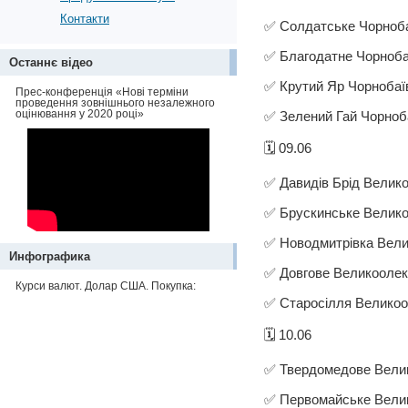
Контакти
✅ Солдатське Чорнобаї
✅ Благодатне Чорнобаї
Останнє відео
✅ Крутий Яр Чорнобаїв
Прес-конференція «Нові терміни
проведення зовнішнього незалежного
оцінювання у 2020 році»
✅ Зелений Гай Чорноба
🗓️ 09.06
✅ Давидів Брід Велико
✅ Брускинське Великоо
✅ Новодмитрівка Велик
Инфографика
✅ Довгове Великоолекс
Курси валют. Долар США. Покупка:
✅ Старосілля Великоол
🗓️ 10.06
✅ Твердомедове Велик
✅ Первомайське Велик