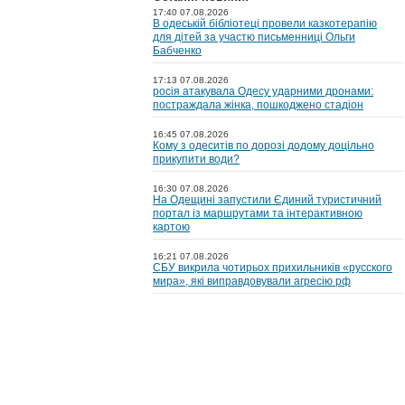
17:40 07.08.2026
В одеській бібліотеці провели казкотерапію
для дітей за участю письменниці Ольги
Бабченко
17:13 07.08.2026
росія атакувала Одесу ударними дронами:
постраждала жінка, пошкоджено стадіон
16:45 07.08.2026
Кому з одеситів по дорозі додому доцільно
прикупити води?
16:30 07.08.2026
На Одещині запустили Єдиний туристичний
портал із маршрутами та інтерактивною
картою
16:21 07.08.2026
СБУ викрила чотирьох прихильників «русского
мира», які виправдовували агресію рф