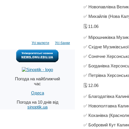
✅ Новопавлівка Велико
✅ Михайлів (Нова Калу
🗓️ 11.06
✅ Мірошниківка Музикі
Усі валюти
Усі банки
✅ Східне Музиківської
✅ Сонячне Херсонської
✅ Богданівка Херсонсь
✅ Петрівка Херсонсько
Погода на найближчий
час
🗓️ 12.06
Одеса
✅ Благодатівка Калині
Погода на 10 днів від
✅ Новополтавка Калині
sinoptik.ua
✅ Коханівка (Краснолю
✅ Бобровий Кут Калині