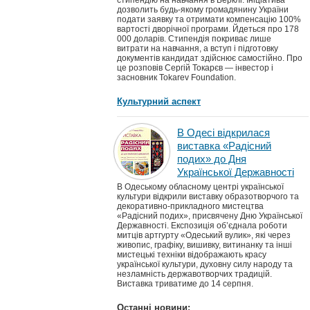
стипендію на навчання в Берклі. Ініціатива
дозволить будь-якому громадянину України
подати заявку та отримати компенсацію 100%
вартості дворічної програми. Йдеться про 178
000 доларів. Стипендія покриває лише
витрати на навчання, а вступ і підготовку
документів кандидат здійснює самостійно. Про
це розповів Сергій Токарєв — інвестор і
засновник Tokarev Foundation.
Культурний аспект
В Одесі відкрилася
виставка «Радісний
подих» до Дня
Української Державності
В Одеському обласному центрі української
культури відкрили виставку образотворчого та
декоративно-прикладного мистецтва
«Радісний подих», присвячену Дню Української
Державності. Експозиція об’єднала роботи
митців артгурту «Одеський вулик», які через
живопис, графіку, вишивку, витинанку та інші
мистецькі техніки відображають красу
української культури, духовну силу народу та
незламність державотворчих традицій.
Виставка триватиме до 14 серпня.
Останні новини: