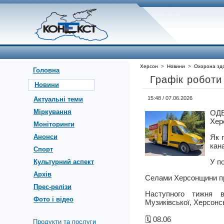
Херсон
>
Новини
>
Охорона здо
Головна
Графік роботи
Новини
15:48 / 07.06.2026
Актуальні теми
Міркування
ОД
Херс
Моніторинги
Анонси
Як 
кан
Спорт
У п
Культурний аспект
Архів
Селами Херсонщини пр
Прес-релізи
Наступного тижня во
Фото і відео
Музиківської, Херсонсь
🗓️ 08.06
Продукти та послуги