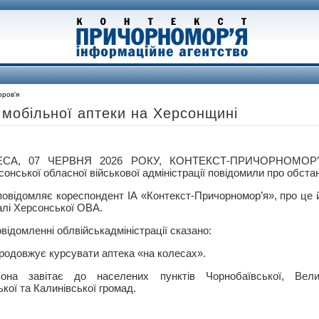
ров'я
 мобільної аптеки на Херсонщині
ЕСА, 07 ЧЕРВНЯ 2026 РОКУ, КОНТЕКСТ-ПРИЧОРНОМОР’Я
онської обласної військової адміністрації повідомили про обстано
повідомляє кореспондент ІА «Контекст-Причорномор’я», про це 
алі Херсонської ОВА.
овідомленні облвійськадміністрації сказано:
одовжує курсувати аптека «на колесах».
на завітає до населених пунктів Чорнобаївської, Велико
кої та Калинівської громад.