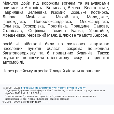
Минулої доби під ворожим вогнем та авіаударами
опинилися Антонівка, Берислав, Веселе, Велетенське,
Гаврилівка, Зеленівка, Кізомис, Козацьке, Костирка,
Львове, Микільське, Михайлівка, Молодіжне,
Надеждівка, Новоолександрівка, Олександрівка,
Ольгівка, Осокорівка, Понятівка, Правдине, Садове,
Станіслав, Софіївка, Томина Балка, Урожайне,
Хрещенівка, Червоний Маяк, Шляхове та місто Херсон.
російські військові били по житлових кварталах
населених пунктів області, зокрема пошкодили
багатоповерхівку та 6 приватних будинків. Також
окупанти понівечили стільникову вежу та приватні
автомобілі.
Через російську агресію 7 людей дістали поранення.
© 2005—2026
Інформаційне агентство «Контекст-Причорномор'я»
Свідоцтво Держкомітету інформаційної політики, телебачення та радіомовлення
України №119 від 7.12.2004 р.
Використання будь-яких матеріалів сайту можливе лише з посиланням на
інформаційне агентство «Контекст-Причорномор'я»
© 2005—2026
S&A design team
/ 0.021