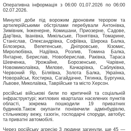
Оперативна інформація з 06:00 01.07.2026 по 06:00
02.07.2026.
Минулої доби під ворожим дроновим терором та
артилерійськими обстрілами перебували Антонівка,
Зимівник, Інженерне, Комишани, Приозерне, Садове,
Дар'ївка, Іванівка, Микільське, Понятівка, Томарине,
Станіслав, Олександрівка, Софіївка, Широка Балка,
Білозерка, Велетенське, Дніпровське, Кізомис,
Миролюбівка, Надіївка, Розлив, Томина Балка,
Янтарне, Берислав, Новоберислав, Раківка, Тараса
Шевченка, Урожайне, Борозенське, Чарівне,
Новомиколаївка, Милове, Качкарівка, Саблуківка,
Червоний Яр, Біляївка, Золота Балка, Українка,
Новорайськ, Костирка, Сагайдачне, Тягинка, Бургунка,
Львове, Миколаївка, Таврійське та місто Херсон.
російські військові били по критичній та соціальній
інфраструктурі; житлових кварталах населених пунктів
області, зокрема пошкодили 19 приватних
будинків.Також окупанти понівечили адмінбудівлю,
стільникову вежу, газогін, господарчі споруди, автобус
та приватні автомобілі.
Через російську агресію 3 людини загинули, ще 45 —