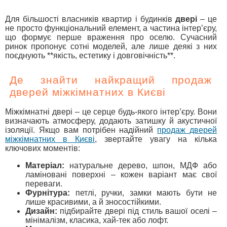
Для більшості власників квартир і будинків
двері
– це
не просто функціональний елемент, а частина інтер’єру,
що формує перше враження про оселю. Сучасний
ринок пропонує сотні моделей, але лише деякі з них
поєднують **якість, естетику і довговічність**.
Де знайти найкращий продаж
дверей міжкімнатних в Києві
Міжкімнатні двері – це серце будь-якого інтер’єру. Вони
визначають атмосферу, додають затишку й акустичної
ізоляції. Якщо вам потрібен надійний
продаж дверей
міжкімнатних в Києві
, звертайте увагу на кілька
ключових моментів:
Матеріал:
натуральне дерево, шпон, МДФ або
ламіновані поверхні – кожен варіант має свої
переваги.
Фурнітура:
петлі, ручки, замки мають бути не
лише красивими, а й зносостійкими.
Дизайн:
підбирайте двері під стиль вашої оселі –
мінімалізм, класика, хай-тек або лофт.