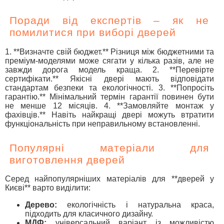
Поради від експертів – як не
помилитися при виборі дверей
1. **Визначте свій бюджет.** Різниця між бюджетними та
преміум-моделями може сягати у кілька разів, але не
завжди дорога модель краща. 2. **Перевірте
сертифікати.** Якісні двері мають відповідати
стандартам безпеки та екологічності. 3. **Попросіть
гарантію.** Мінімальний термін гарантії повинен бути
не менше 12 місяців. 4. **Замовляйте монтаж у
фахівців.** Навіть найкращі двері можуть втратити
функціональність при неправильному встановленні.
Популярні матеріали для
виготовлення дверей
Серед найпопулярніших матеріалів для **дверей у
Києві** варто виділити:
Дерево:
екологічність і натуральна краса,
підходить для класичного дизайну.
МДФ:
універсальний варіант із можливістю