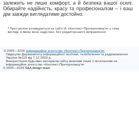
залежить не лише комфорт, а й безпека вашої оселі.
Обирайте надійність, красу та професіоналізм – і ваш
дім завжди виглядатиме достойно.
* Прес-релізи розміщуються на сайті ІА «Контекст-Причорномор'я» у тому
вигляді, в якому вони надіслані, без редакторського виправлення.
© 2005—2026
Інформаційне агентство «Контекст-Причорномор'я»
Свідоцтво Держкомітету інформаційної політики, телебачення та радіомовлення
України №119 від 7.12.2004 р.
Використання будь-яких матеріалів сайту можливе лише з посиланням на
інформаційне агентство «Контекст-Причорномор'я»
© 2005—2026
S&A design team
/ 0.005