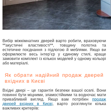
Вибір міжкімнатних дверей варто робити, враховуючи
**акустичні властивості**, товщину полотна та
естетичне поєднання з підлогою й меблями. Якщо ви
оформлюєте весь інтер’єр у єдиному стилі, краще
замовити комплект із кількох моделей у одному кольорі
або матеріалі.
Як обрати надійний продаж дверей
вхідних в Києві
Вхідні двері – це гарантія безпеки вашої оселі. Вони
повинні бути міцними, зламостійкими та водночас мати
привабливий вигляд. Якщо вам потрібен
продаж
дверей вхідних в Києві
, варто розглянути кілька
важливих критеріїв: