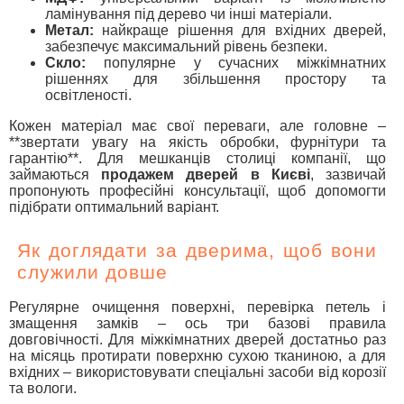
ламінування під дерево чи інші матеріали.
Метал:
найкраще рішення для вхідних дверей,
забезпечує максимальний рівень безпеки.
Скло:
популярне у сучасних міжкімнатних
рішеннях для збільшення простору та
освітленості.
Кожен матеріал має свої переваги, але головне –
**звертати увагу на якість обробки, фурнітури та
гарантію**. Для мешканців столиці компанії, що
займаються
продажем дверей в Києві
, зазвичай
пропонують професійні консультації, щоб допомогти
підібрати оптимальний варіант.
Як доглядати за дверима, щоб вони
служили довше
Регулярне очищення поверхні, перевірка петель і
змащення замків – ось три базові правила
довговічності. Для міжкімнатних дверей достатньо раз
на місяць протирати поверхню сухою тканиною, а для
вхідних – використовувати спеціальні засоби від корозії
та вологи.