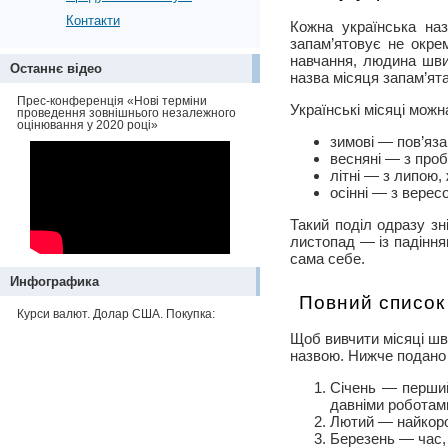
Контакти
Кожна українська на
запам’ятовує не окре
навчання, людина шви
Останнє відео
назва місяця запам’ята
Прес-конференція «Нові терміни
Українські місяці мож
проведення зовнішнього незалежного
оцінювання у 2020 році»
зимові — пов’яза
весняні — з проб
літні — з липою,
осінні — з верес
Такий поділ одразу зн
листопад — із падіння
сама себе.
Инфографика
Повний список 
Курси валют. Долар США. Покупка:
Щоб вивчити місяці шв
назвою. Нижче подано п
Січень — перший
давніми роботами
Лютий — найкорот
Березень — час, 