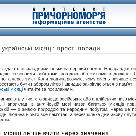
 українські місяці: прості поради
ів здаються складними тільки на перший погляд. Насправді в них
родою, сезонними роботами, погодою або змінами в довкіллі.
но, а через зміст. Коли людина розуміє, чому січень називаєтьс
естають бути набором літер і швидше закріплюються в пам’яті.
нські місяці
читайте за посиланням.
никають у тих, хто звик до російських або англійських назв міся
 Наприклад, в англійській мові назви багатьох місяців пов’
нській — з живою природою та народним побутом. Через це п
дні людина нібито все пам’ятає, а через кілька днів знову плута
адом.
і місяці легше вчити через значення