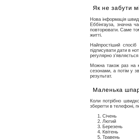
Як не забути м
Нова інформація швид
Еббінгауза, значна ч
повторювати. Саме том
житті.
Найпростіший спосіб
підписувати дати в нот
регулярно з’являється 
Можна також раз на кі
сезонами, а потім у 
результат.
Маленька шпар
Коли потрібно швидко
зберегти в телефоні, 
Січень
Лютий
Березень
Квітень
Травень