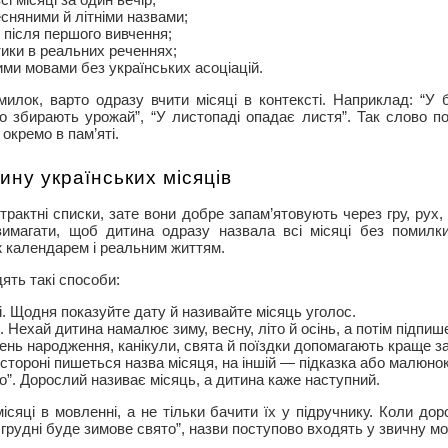
сняними й літніми назвами;
 після першого вивчення;
тики в реальних реченнях;
ими мовами без українських асоціацій.
илок, варто одразу вчити місяці в контексті. Наприклад: “У 
то збирають урожай”, “У листопаді опадає листя”. Так слово п
 окремо в пам’яті.
ину українських місяців
трактні списки, зате вони добре запам’ятовують через гру, рух
вимагати, щоб дитина одразу назвала всі місяці без помилк
ж календарем і реальним життям.
ять такі способи:
і. Щодня показуйте дату й називайте місяць уголос.
 Нехай дитина намалює зиму, весну, літо й осінь, а потім підпише
День народження, канікули, свята й поїздки допомагають краще з
 стороні пишеться назва місяця, на іншій — підказка або малюнок
го”. Дорослий називає місяць, а дитина каже наступний.
сяці в мовленні, а не тільки бачити їх у підручнику. Коли доро
 грудні буде зимове свято”, назви поступово входять у звичну мо