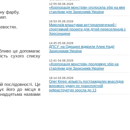
12:55 06.08.2026
«Корпорація монстрів» оголосила збір на міні
ону фарбу.
старлінки для Захисників України
мат.
16:53 05.08.2026
Миколаїв влаштував арттерапевтичний і
цевостях.
спортивний проекти для дітей-переселенців з
Херсонщини
14:45 05.08.2026
ДПСУ: на Одещині відкрили Алею Надії
обливо це допомагає
Захисникам України
ість сухого списку
12:41 04.08.2026
«Корпорація монстрів» продовжує збір на
старлінки для Захисників України
18:14 03.08.2026
Олег Кіпер: кількість постраждалих внаслідок
й послідовності. Це
ворожого удару по транспортній
ує його до місця в
інфраструктурі зросла до 13
ванадцятьма назвами