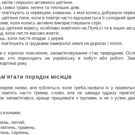
квітів і першого активного цвітіння.
 свіжої трави, зелені та тепліших днів.
пов’язують із червецем, комахою, з якої колись добували черв
цвітіння липи, коли в повітрі часто відчувається її солодкий аро
нив, коли колись активно використовували серп.
ь цвітіння вересу, особливо помітного на Поліссі та в інших міс
д, коли листя масово жовтіє.
ць, коли листя опадає з дерев.
пов’язують із грудками замерзлої землі на дорогах і полях.
ви є коротке пояснення, запам’ятовування стає природним. Ос
им, хто переходить на українську в побуті або роботі. Зам
картина року.
м’ятати порядок місяців
кремі назви, але губляться, коли треба назвати їх у правильні
 пам’ять часто тримає слово, але не завжди одразу прив’яз
ок запам’ятався, краще працювати з групами, а не з усіма д
 сезонами:
чень, лютий;
квітень, травень;
ипень, серпень;