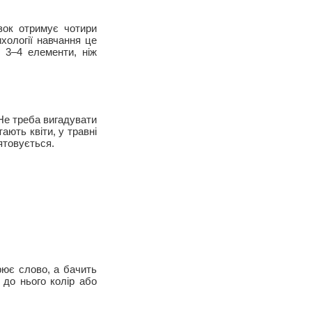
зок отримує чотири
хології навчання це
і 3–4 елементи, ніж
 Не треба вигадувати
ають квіти, у травні
ятовується.
рює слово, а бачить
 до нього колір або