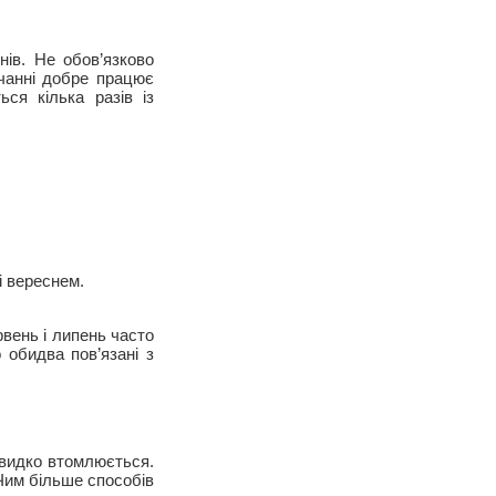
нів. Не обов’язково
чанні добре працює
ся кілька разів із
і вереснем.
рвень і липень часто
 обидва пов’язані з
швидко втомлюється.
 Чим більше способів