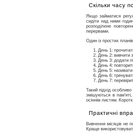
Скільки часу п
Якщо займатися регул
сидіти над ними годи
розподілене повторен
перервами.
Один із простих планів
День 1: прочитати
День 2: вивчити з
День 3: додати літ
День 4: повторит
День 5: називати
День 6: тренуват
День 7: перевірит
Такий підхід особливо 
змішуються в пам’яті,
осіннім листям. Коротк
Практичні впра
Вивчення місяців не 
Краще використовувати 