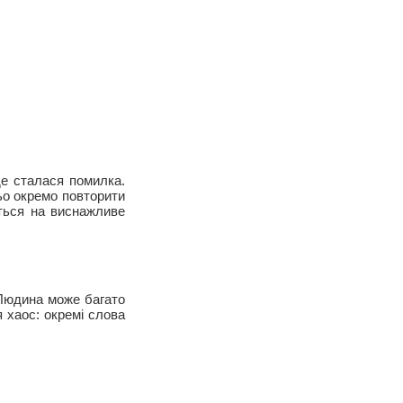
де сталася помилка.
ьо окремо повторити
ється на виснажливе
 Людина може багато
я хаос: окремі слова