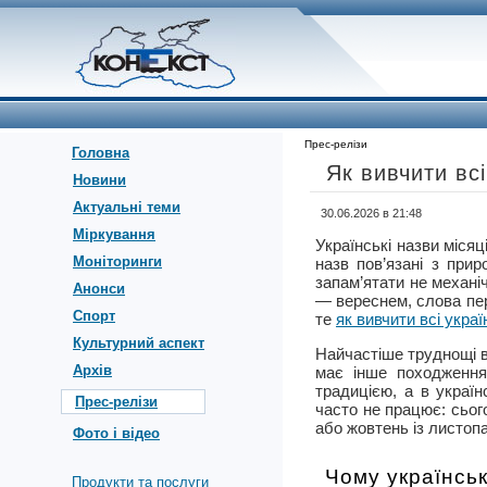
Прес-релізи
Головна
Як вивчити всі
Новини
Актуальні теми
30.06.2026 в 21:48
Міркування
Українські назви місяц
Моніторинги
назв пов’язані з при
запам’ятати не механіч
Анонси
— вереснем, слова пер
Спорт
те
як вивчити всі украї
Культурний аспект
Найчастіше труднощі ви
Архів
має інше походження.
традицією, а в украї
Прес-релізи
часто не працює: сього
або жовтень із листоп
Фото і відео
Чому українськ
Продукти та послуги