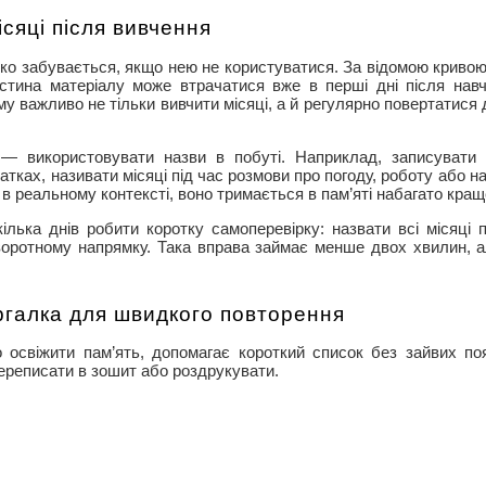
ісяці після вивчення
ко забувається, якщо нею не користуватися. За відомою криво
астина матеріалу може втрачатися вже в перші дні після нав
у важливо не тільки вивчити місяці, а й регулярно повертатися
 — використовувати назви в побуті. Наприклад, записувати 
атках, називати місяці під час розмови про погоду, роботу або 
в реальному контексті, воно тримається в пам’яті набагато кращ
лька днів робити коротку самоперевірку: назвати всі місяці п
зворотному напрямку. Така вправа займає менше двох хвилин, 
галка для швидкого повторення
 освіжити пам’ять, допомагає короткий список без зайвих по
переписати в зошит або роздрукувати.