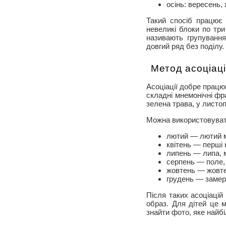
осінь: вересень,
Такий спосіб працює 
невеликі блоки по три
називають групування
довгий ряд без поділу.
Метод асоціаці
Асоціації добре працю
складні мнемонічні фра
зелена трава, у листо
Можна використовувати
лютий — лютий м
квітень — перші к
липень — липа, 
серпень — поле,
жовтень — жовте 
грудень — замерз
Після таких асоціаці
образ. Для дітей це 
знайти фото, яке найб