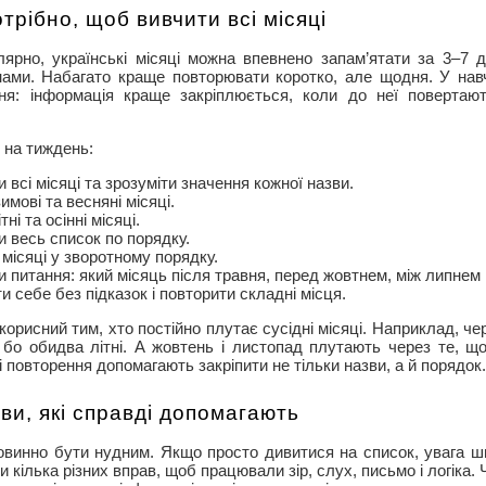
отрібно, щоб вивчити всі місяці
ярно, українські місяці можна впевнено запам’ятати за 3–7 д
нами. Набагато краще повторювати коротко, але щодня. У нав
ня: інформація краще закріплюється, коли до неї повертають
 на тиждень:
 всі місяці та зрозуміти значення кожної назви.
имові та весняні місяці.
ні та осінні місяці.
и весь список по порядку.
 місяці у зворотному порядку.
и питання: який місяць після травня, перед жовтнем, між липнем 
и себе без підказок і повторити складні місця.
корисний тим, хто постійно плутає сусідні місяці. Наприклад, че
 бо обидва літні. А жовтень і листопад плутають через те, що
і повторення допомагають закріпити не тільки назви, а й порядок.
ви, які справді допомагають
повинно бути нудним. Якщо просто дивитися на список, увага 
кілька різних вправ, щоб працювали зір, слух, письмо і логіка.