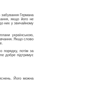
ю забування Германа
чання, якщо його не
 до них у звичайному
плани українською,
навчання. Якщо слово
е.
о порядку, потім за
але добре підтримує
яснень. Його можна