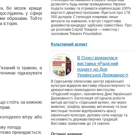
стипендію на навчання в Берклі. Ініціатива
дозволить будь-якому громадянину України
га, бо мозок краще
подати заявку та отримати компенсацію 100%
 досліджень у сфері
вартості дворічної програми. Йдеться про 178
000 доларів. Стипендія покриває лише
ими образами. Тобто
витрати на навчання, а вступ і підготовку
 історія.
документів кандидат здійснює самостійно. Про
це розповів Сергій Токарєв — інвестор і
засновник Tokarev Foundation.
Культурний аспект
В Одесі відкрилася
виставка «Радісний
язаний із травою, а
подих» до Дня
 починає підказувати
Української Державності
В Одеському обласному центрі української
культури відкрили виставку образотворчого та
декоративно-прикладного мистецтва
«Радісний подих», присвячену Дню Української
Державності. Експозиція об’єднала роботи
 що стоїть за кожною
митців артгурту «Одеський вулик», які через
живопис, графіку, вишивку, витинанку та інші
вправ.
мистецькі техніки відображають красу
української культури, духовну силу народу та
холодного вітру або
незламність державотворчих традицій.
Виставка триватиме до 14 серпня.
ву погоду.
упово прокидається.
Останні новини: