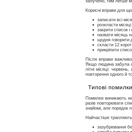
залучено, тим легше мо
Корисні вправи для що
записати всі міся
розкласти місяці
закрити список і
назвати місяць 
щодня говорити 
скласти 12 корот
прикріпити списо
Після вправи важливо
Якщо людина забула се
літні місяці: червен
повторення одного й то
Типові помилки
Помилки виникають не
разів повторювати спи
знайомі, але порядок п
Найчастіше трапляють
зазубрювання бе
спроба вивчити вс