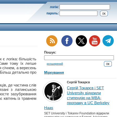
логін:
пароль:
Пошук:
 є логіка: більшість
 Саме тому їх легше
розширений
я січнем, а вересень
 Більш детально про
Міркування
Сергій Токарєв
ців, де частина слів
Сергій Токарєв і SET
язані з латинською
University відкрили
росте зазубрювання
стипендію на MBA-
є квітень із травнем
програму в UC Berkeley
Haas
SET University і Tokarev Foundation відкрили