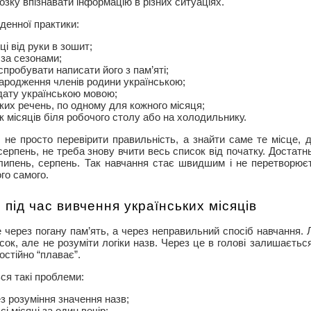
зку впізнавати інформацію в різних ситуаціях.
денної практики:
ці від руки в зошит;
 за сезонами;
 спробувати написати його з пам’яті;
народження членів родини українською;
дату українською мовою;
ких речень, по одному для кожного місяця;
к місяців біля робочого столу або на холодильнику.
 не просто перевірити правильність, а знайти саме те місце, 
рпень, не треба знову вчити весь список від початку. Достатн
ь, липень, серпень. Так навчання стає швидшим і не перетворю
го самого.
 під час вивчення українських місяців
 через погану пам’ять, а через неправильний спосіб навчання.
сок, але не розуміти логіки назв. Через це в голові залишаєтьс
остійно “плаває”.
ся такі проблеми:
з розуміння значення назв;
і місяці за один вечір;