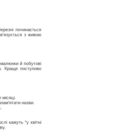
березні починається
ов’язується з живою
, малюнки й побутові
и. Краще поступово
 місяці.
апам’ятати назви.
.
слі кажуть “у квітні
ву.