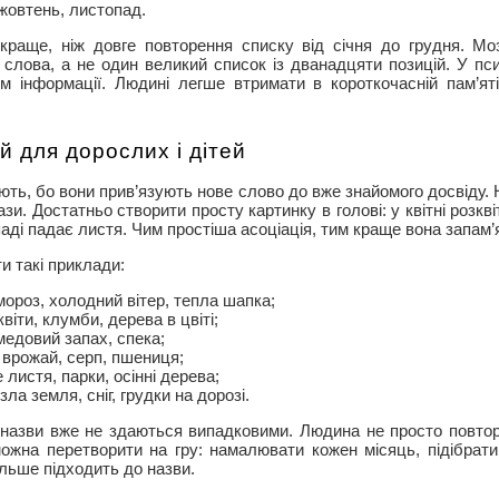
 жовтень, листопад.
краще, ніж довге повторення списку від січня до грудня. Мо
 слова, а не один великий список із дванадцяти позицій. У пси
м інформації. Людині легше втримати в короткочасній пам’ят
й для дорослих і дітей
ють, бо вони прив’язують нове слово до вже знайомого досвіду.
зи. Достатньо створити просту картинку в голові: у квітні розквіт
паді падає листя. Чим простіша асоціація, тим краще вона запам’
 такі приклади:
ороз, холодний вітер, тепла шапка;
віти, клумби, дерева в цвіті;
медовий запах, спека;
 врожай, серп, пшениця;
листя, парки, осінні дерева;
ла земля, сніг, грудки на дорозі.
й назви вже не здаються випадковими. Людина не просто повто
можна перетворити на гру: намалювати кожен місяць, підібрати
ільше підходить до назви.