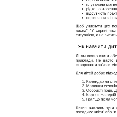
плутанина між ве
рідке повторення
відсутність прак
порівняння з інш
Щоб уникнути цих пом
весна”, “У серпні час
ситуацією, а не висить
Як навчити дит
Дітям важко вчити абс
приклади. Не варто 
створювати зв’язок мі
Для дітей добре підход
Календар на стін
Малюнки сезонів.
Особисті події. 
Картки. На одній
Гра “що після чо
Дитині важливо чути мі
посадимо квіти” або “в