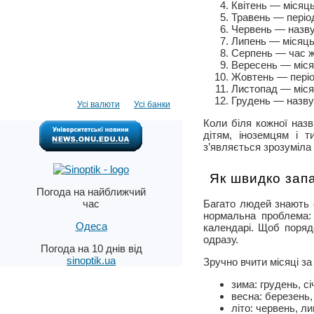
Квітень — місяць 
Травень — період
Червень — назву 
Липень — місяць 
Серпень — час ж
Вересень — місяц
Жовтень — періо
Листопад — міся
Грудень — назву 
Усі валюти
Усі банки
Коли біля кожної наз
дітям, іноземцям і т
з’являється зрозуміла 
Як швидко запа
Погода на найближчий
Багато людей знають о
час
нормальна проблема:
Одеса
календарі. Щоб поряд
одразу.
Погода на 10 днів від
sinoptik.ua
Зручно вчити місяці за
зима: грудень, сі
весна: березень, 
літо: червень, л