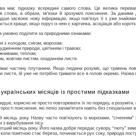
зва має підказку всередині самого слова. Це велика перева
мі слова, а образи, зв’язки й зрозумілі пояснення. За даними
дше засвоює нову інформацію, якщо пов’язує її з уже знайом
ється краще, якщо поруч із нею є картинка, асоціація або коротка
на умовно поділити за природними ознаками:
ні з холодом, снігом, морозом;
удженням природи, цвітінням і травою;
 жнивами, теплом;
ом, жовтим листям, опаданням листя.
імає частину плутанини. Якщо людина розуміє, що травень пов’
м листя, їй уже не потрібно тримати все в голові окремо. Назва
українських місяців із простими підказками
идше, корисно не просто повторювати їх по порядку, а розуміти,
рості пояснення, які легко запам’ятати навіть без спеціальних 
 місяць року. Назву часто пов’язують із морозами, “січенням” 
 з вирубування лісу.
ший місяць року. Його назва добре передає сувору, “люту” зимо
коли помітною стає береза, починається рух соку, природа пост