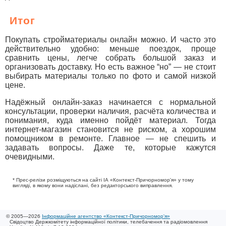
Итог
Покупать стройматериалы онлайн можно. И часто это
действительно удобно: меньше поездок, проще
сравнить цены, легче собрать большой заказ и
организовать доставку. Но есть важное “но” — не стоит
выбирать материалы только по фото и самой низкой
цене.
Надёжный онлайн-заказ начинается с нормальной
консультации, проверки наличия, расчёта количества и
понимания, куда именно пойдёт материал. Тогда
интернет-магазин становится не риском, а хорошим
помощником в ремонте. Главное — не спешить и
задавать вопросы. Даже те, которые кажутся
очевидными.
* Прес-релізи розміщуються на сайті ІА «Контекст-Причорномор'я» у тому
вигляді, в якому вони надіслані, без редакторського виправлення.
© 2005—2026
Інформаційне агентство «Контекст-Причорномор'я»
Свідоцтво Держкомітету інформаційної політики, телебачення та радіомовлення