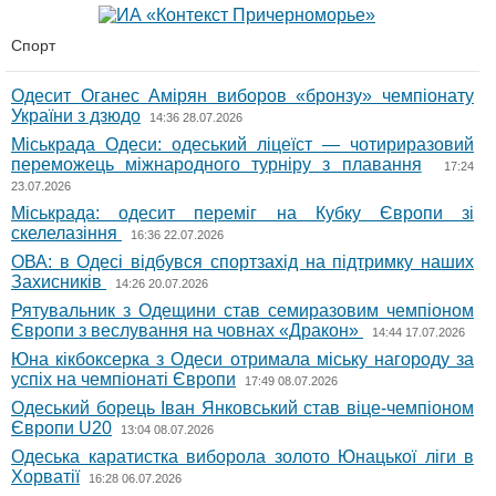
Спорт
Одесит Оганес Амірян виборов «бронзу» чемпіонату
України з дзюдо
14:36 28.07.2026
Міськрада Одеси: одеський ліцеїст — чотириразовий
переможець міжнародного турніру з плавання
17:24
23.07.2026
Міськрада: одесит переміг на Кубку Європи зі
скелелазіння
16:36 22.07.2026
ОВА: в Одесі відбувся спортзахід на підтримку наших
Захисників
14:26 20.07.2026
Рятувальник з Одещини став семиразовим чемпіоном
Європи з веслування на човнах «Дракон»
14:44 17.07.2026
Юна кікбоксерка з Одеси отримала міську нагороду за
успіх на чемпіонаті Європи
17:49 08.07.2026
Одеський борець Іван Янковський став віце-чемпіоном
Європи U20
13:04 08.07.2026
Одеська каратистка виборола золото Юнацької ліги в
Хорватії
16:28 06.07.2026