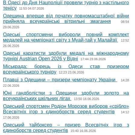
В Одесі до Дня Нацполіції провели турнір з настільного
тенісу
11:53 04.07.2026
Одещина вперше від початку повномасштабної війни
прийняла всеукраїнські вітрильні змагання
08:54
29.06.2026
Одеські спортсмени вибороли повний комплект
медалей на чемпіонаті світу з Муай-тай у Малайзії
12:52
26.06.2026
Одеські каратисти здобули медалі на міжнародному
турнірі Austrian Open 2026 у Відні
17:44 23.06.2026
Міськрада: борець із Одеси став призером
всеукраїнського турніру
12:23 23.06.2026
Плавці з Одещини – призери чемпіонату України
14:28
22.06.2026
Юні гандболістки з Одещини здобули золото на
всеукраїнських шкільних лігах
13:50 18.06.2026
Одеський спортсмен Родіон Морозов виборов «срібло»
Всесвітніх ігор з єдиноборств серед студентів
14:12
17.06.2026
Одеський тайбоксер – призер Всесвітніх ігор з
єдиноборств серед студентів
15:40 16.06.2026