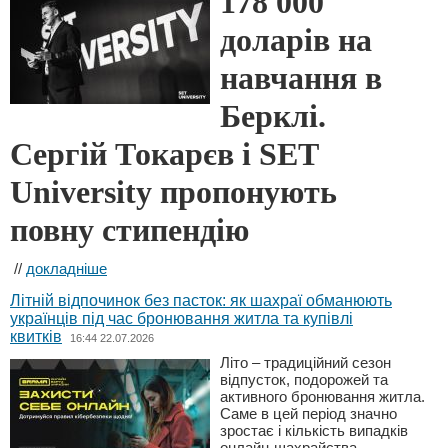
178 000
доларів на
навчання в
Берклі.
Сергій Токарєв і SET
University пропонують
повну стипендію
//
докладніше
Літній відпочинок без пасток: як шахраї обманюють
українців під час бронювання житла та купівлі
квитків
16:44 22.07.2026
Літо – традиційний сезон
відпусток, подорожей та
активного бронювання житла.
Саме в цей період значно
зростає і кількість випадків
онлайн-шахрайства.