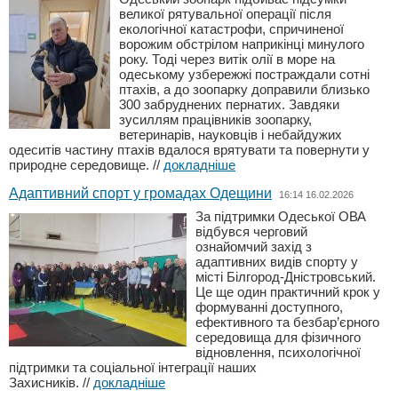
великої рятувальної операції після
екологічної катастрофи, спричиненої
ворожим обстрілом наприкінці минулого
року. Тоді через витік олії в море на
одеському узбережжі постраждали сотні
птахів, а до зоопарку доправили близько
300 забруднених пернатих. Завдяки
зусиллям працівників зоопарку,
ветеринарів, науковців і небайдужих
одеситів частину птахів вдалося врятувати та повернути у
природне середовище.
//
докладніше
Адаптивний спорт у громадах Одещини
16:14 16.02.2026
За підтримки Одеської ОВА
відбувся черговий
ознайомчий захід з
адаптивних видів спорту у
місті Білгород-Дністровський.
Це ще один практичний крок у
формуванні доступного,
ефективного та безбар’єрного
середовища для фізичного
відновлення, психологічної
підтримки та соціальної інтеграції наших
Захисників.
//
докладніше