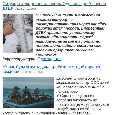
Ситуація з енергопостачанням Одещини: роз’яснення
ДТЕК
16:28 27.01.2026
В Одеській області зберігається
складна ситуація з
електропостачанням через наслідки
ворожих атак і негоди. Енергетики
ДТЕК працюють у посиленому
режимі: відновлюють мережі,
ліквідовують аварії та поетапно
повертають світло споживачам,
надаючи пріоритет об’єктам
критичної
інфраструктури.
//
докладніше
«У нас була чітка задача: зробити все, щоб поранені
вижили»
15:08 08.01.2026
Емоційні історії воїнів 73
морського центру ССО імені
кошового отамана Антіна
Головатого
У Силах спеціальних
операцій виховують не
просто бійців – тут формують
людей, здатних зберегти
холодну голову в найгарячіші хвилини, врятувати