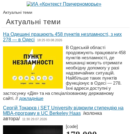
Актуальні теми
Актуальні теми
На Одещині працюють 458 пунктів незламності, з них
278 — в Одесі
18:25 03.08.2026
В Одеській області
продовжують працювати 458
пунктів незламності, де
мешканці можуть отримати
необхідну допомогу у разі
надзвичайних ситуацій.
Найбільше таких пунктів
функціонує в Одесі — 278.
Їхні адреси доступні у
застосунку «Дія» та на спеціалізованому державному
сайті.
//
докладніше
Сергій Токарєв і SET University відкрили стипендію на
MBA-програму в UC Berkeley Haas
/колонка
автора/
11:30 29.07.2026
[code]