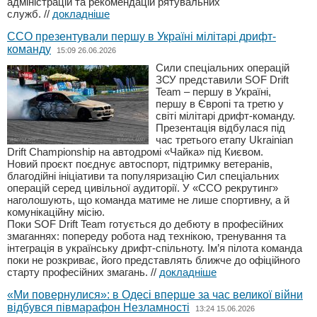
адміністрацій та рекомендацій рятувальних
служб.
//
докладніше
ССО презентували першу в Україні мілітарі дрифт-
команду
15:09 26.06.2026
Сили спеціальних операцій
ЗСУ представили SOF Drift
Team – першу в Україні,
першу в Європі та третю у
світі мілітарі дрифт-команду.
Презентація відбулася під
час третього етапу Ukrainian
Drift Championship на автодромі «Чайка» під Києвом.
Новий проєкт поєднує автоспорт, підтримку ветеранів,
благодійні ініціативи та популяризацію Сил спеціальних
операцій серед цивільної аудиторії. У «ССО рекрутинг»
наголошують, що команда матиме не лише спортивну, а й
комунікаційну місію.
Поки SOF Drift Team готується до дебюту в професійних
змаганнях: попереду робота над технікою, тренування та
інтеграція в українську дрифт-спільноту. Ім’я пілота команда
поки не розкриває, його представлять ближче до офіційного
старту професійних змагань.
//
докладніше
«Ми повернулися»: в Одесі вперше за час великої війни
відбувся півмарафон Незламності
13:24 15.06.2026