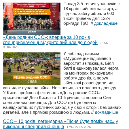
Понад 3,5 тисячі учасників із
18 країн вийшли на старт, а
під час забігу зібрали 600
тисяч гривень для 122-ї
бригади ТрО.
//
докладніше
«День родини ССО»: вперше за 10 років
спецпризначенці відкрито вийшли до людей
15:56
05.06.2026
У небі над парком
«Муромець» підіймався
аеростат зв’язківців. Біля
баггі вишиковувалася черга,
на моніторах показували
роботу дронів, а поруч
військові розповідали, як
виглядає сучасна війна. Не з новин, а з власного досвіду.
У Києві пройшов фестиваль «День родини ССО»,
присвячений Дню Києва та 10-й річниці створення Сил
спеціальних операцій. Для ССО це був один із
найвідкритіших публічних заходів у своїй історії: без зайвих
деталей, але з прямою розмовою з людьми.
//
докладніше
ССО – 10 років: легендарна «Пісня буде поміж нас» у
виконанні спецпризначенців
17:42 27.05.2026