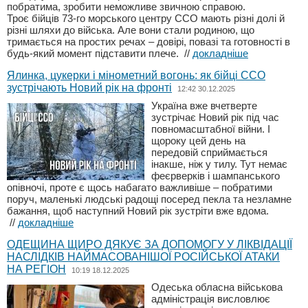
побратима, зробити неможливе звичною справою.
Троє бійців 73-го морського центру ССО мають різні долі й
різні шляхи до війська. Але вони стали родиною, що
тримається на простих речах – довірі, повазі та готовності в
будь-який момент підставити плече.
//
докладніше
Ялинка, цукерки і мінометний вогонь: як бійці ССО
зустрічають Новий рік на фронті
12:42 30.12.2025
Україна вже вчетверте
зустрічає Новий рік під час
повномасштабної війни. І
щороку цей день на
передовій сприймається
інакше, ніж у тилу. Тут немає
феєрверків і шампанського
опівночі, проте є щось набагато важливіше – побратими
поруч, маленькі людські радощі посеред пекла та незламне
бажання, щоб наступний Новий рік зустріти вже вдома.
//
докладніше
ОДЕЩИНА ЩИРО ДЯКУЄ ЗА ДОПОМОГУ У ЛІКВІДАЦІЇ
НАСЛІДКІВ НАЙМАСОВАНІШОЇ РОСІЙСЬКОЇ АТАКИ
НА РЕГІОН
10:19 18.12.2025
Одеська обласна військова
адміністрація висловлює