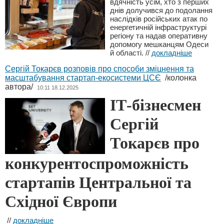
вдячність усім, хто з перших
днів долучився до подолання
наслідків російських атак по
енергетичній інфраструктурі
регіону та надав оперативну
допомогу мешканцям Одеси
й області.
//
докладніше
Сергій Токарєв розповів про способи зміцнення та
масштабування стартап-екосистеми ЦСЄ
/колонка
автора/
10:11 18.12.2025
ІТ-бізнесмен
Сергій
Токарєв про
конкурентоспроможність
стартапів Центральної та
Східної Європи
//
докладніше