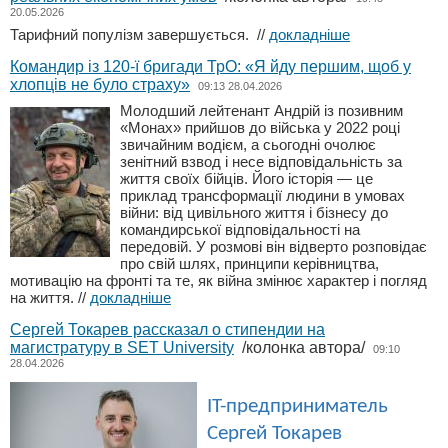
20.05.2026
Тарифний популізм завершується.
//
докладніше
Командир із 120-ї бригади ТрО: «Я йду першим, щоб у
хлопців не було страху»
09:13 28.04.2026
Молодший лейтенант Андрій із позивним
«Монах» прийшов до війська у 2022 році
звичайним водієм, а сьогодні очолює
зенітний взвод і несе відповідальність за
життя своїх бійців. Його історія — це
приклад трансформації людини в умовах
війни: від цивільного життя і бізнесу до
командирської відповідальності на
передовій. У розмові він відверто розповідає
про свій шлях, принципи керівництва,
мотивацію на фронті та те, як війна змінює характер і погляд
на життя.
//
докладніше
Сергей Токарев рассказал о стипендии на
магистратуру в SET University
/колонка автора/
09:10
28.04.2026
IT-предприниматель
Сергей Токарев