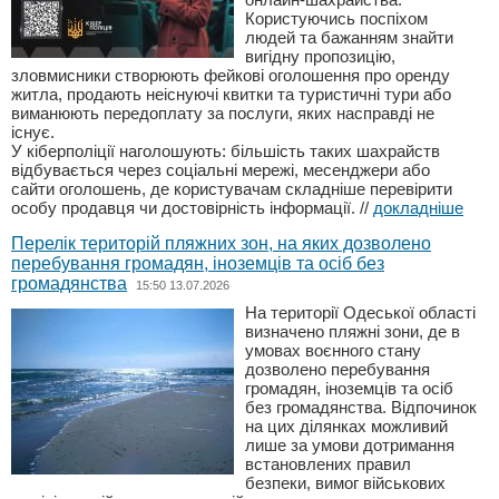
Користуючись поспіхом
людей та бажанням знайти
вигідну пропозицію,
зловмисники створюють фейкові оголошення про оренду
житла, продають неіснуючі квитки та туристичні тури або
виманюють передоплату за послуги, яких насправді не
існує.
У кіберполіції наголошують: більшість таких шахрайств
відбувається через соціальні мережі, месенджери або
сайти оголошень, де користувачам складніше перевірити
особу продавця чи достовірність інформації.
//
докладніше
Перелік територій пляжних зон, на яких дозволено
перебування громадян, іноземців та осіб без
громадянства
15:50 13.07.2026
На території Одеської області
визначено пляжні зони, де в
умовах воєнного стану
дозволено перебування
громадян, іноземців та осіб
без громадянства. Відпочинок
на цих ділянках можливий
лише за умови дотримання
встановлених правил
безпеки, вимог військових