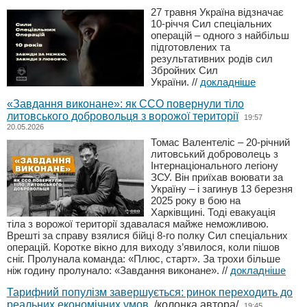
27 травня Україна відзначає
10-річчя Сил спеціальних
операцій – одного з найбільш
підготовлених та
результативних родів сил
Збройних Сил
України.
//
докладніше
«Завдання виконане»: як ССО повернули тіло
литовського добровольця з ворожої території
19:57
20.05.2026
Томас Валентеліс – 20-річний
литовський доброволець з
Інтернаціонального легіону
ЗСУ. Він приїхав воювати за
Україну – і загинув 13 березня
2025 року в бою на
Харківщині. Тоді евакуація
тіла з ворожої території здавалася майже неможливою.
Врешті за справу взялися бійці 8-го полку Сил спеціальних
операцій. Коротке вікно для виходу з’явилося, коли пішов
сніг. Пролунала команда: «Плюс, старт». За трохи більше
ніж годину пролунало: «Завдання виконане».
//
докладніше
Тарифний популізм завершується: ринок переходить до
реальних економічних умов
/колонка автора/
19:45