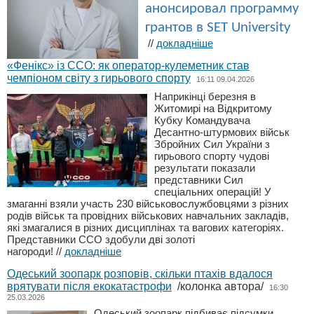
анонсировал программу
грантов в SET University
//
докладніше
«Фенікс» із ССО: як оператор-кулеметник став
чемпіоном світу з гирьового спорту
16:11 09.04.2026
Наприкінці березня в
Житомирі на Відкритому
Кубку Командувача
Десантно-штурмових військ
Збройних Сил України з
гирьового спорту чудові
результати показали
представники Сил
спеціальних операцій! У
змаганні взяли участь 230 військовослужбовцями з різних
родів військ та провідних військових навчальних закладів,
які змагалися в різних дисциплінах та вагових категоріях.
Представники ССО здобули дві золоті
нагороди!
//
докладніше
Одеський зоопарк розповів, скільки птахів вдалося
врятувати після екокатастрофи
/колонка автора/
16:30
25.03.2026
Одеський зоопарк підбиває підсумки