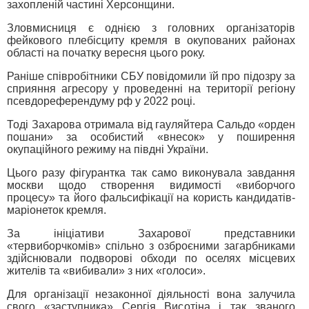
захопленій частині Херсонщини.
Зловмисниця є однією з головних організаторів
фейкового плебісциту кремля в окупованих районах
області на початку вересня цього року.
Раніше співробітники СБУ повідомили їй про підозру за
сприяння агресору у проведенні на території регіону
псевдореферендуму рф у 2022 році.
Тоді Захарова отримала від гауляйтера Сальдо «орден
пошани» за особистий «внесок» у поширення
окупаційного режиму на півдні України.
Цього разу фігурантка так само виконувала завдання
москви щодо створення видимості «виборчого
процесу» та його фальсифікації на користь кандидатів-
маріонеток кремля.
За ініціативи Захарової представники
«тервиборчкомів» спільно з озброєними загарбниками
здійснювали подворові обходи по оселях місцевих
жителів та «вибивали» з них «голоси».
Для організації незаконної діяльності вона залучила
свого «заступника» Сергія Висотіна і так званого