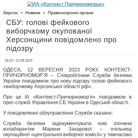
Херсон
>
Новини
>
Правоохоронні органи
СБУ: голові фейкового
виборчкому окупованої
Херсонщини повідомлено про
підозру
18:22 / 12.09.2023
ОДЕСА, 12 ВЕРЕСНЯ 2023 РОКУ, КОНТЕКСТ-
ПРИЧОРНОМОР’Я – Співробітники Служби безпеки
України повідомили про нову підозру голові фейкового
«виборчкому Херсонської області рф».
Про це ІА «Контекст-Причорномор'я» повідомили в
прес-службі Управління СБ України в Одеській області.
У повідомленні облуправління Служби сказано:
Служба безпеки задокументувала нові злочини
колаборантки Марини Захарової – очільниці
окупаційної «центральної виборчої комісії» у тимчасово