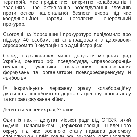
територій, має приділятися викриттю колаборантів і
зрадників. Про активізацію розслідування злочинів
проти основ національної безпеки вчора під час
координаційної наради наголосив Генеральний
прокурор.
Сьогодні на Херсонщині прокуратура повідомила про
підозру 40 особам, які співпрацювали з державою-
агресором та її окупаційною адміністрацією.
Серед підозрюваних: чинні депутати місцевих рад
України, сенатор рф, псевдосуддя, «правоохоронці»
окупантів, учасники незаконних воєнізованих
формувань та організатори псевдореферендуму й
«виборів».
Їм інкримінують державну зраду, колабораційну
діяльність, пособництво державі-агресору, пропаганду
та виправдовування війни.
Депутати місцевих рад України.
Один із них – депутат міської ради від ОПЗЖ, який
будучи начальником Держекоінспекції Південного
округу під час воєнного стану надавав допомогу
спецслужбам і військовим рф, зокрема, організовував