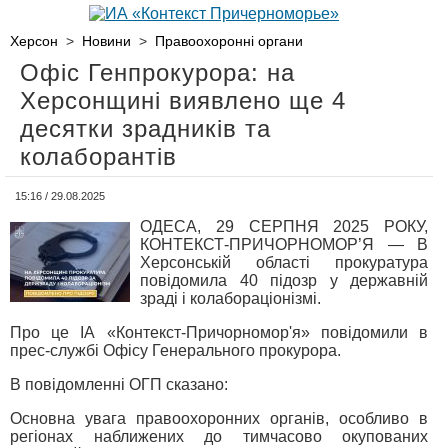
Херсон
>
Новини
>
Правоохоронні органи
Офіс Генпрокурора: на
Херсонщині виявлено ще 4
десятки зрадників та
колаборантів
15:16 / 29.08.2025
ОДЕСА, 29 СЕРПНЯ 2025 РОКУ,
КОНТЕКСТ-ПРИЧОРНОМОР’Я — В
Херсонській області прокуратура
повідомила 40 підозр у державній
зраді і колабораціонізмі.
Про це ІА «Контекст-Причорномор'я» повідомили в
прес-службі Офісу Генерального прокурора.
В повідомленні ОГП сказано:
Основна увага правоохоронних органів, особливо в
регіонах наближених до тимчасово окупованих