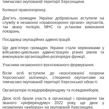
тимчасово окупованій території Херсонщини.
Колишні правоохоронці.
Дев’ять громадян України добровільно вступили на
службу в незаконні «правоохоронні органи» окупантів,
так звану поліцію, МНС та установи виконання
покарань.
Посадовці окупаційних адміністрацій.
Ще дев’ятеро громадян України стали керівниками у
військово-цивільних адміністраціях різних рівнів та
виконували організаційно-розпорядчі функції.
Учасники незаконного воєнізованого формування.
Вісім осіб вступили до «воєнізованої охорони
Херсонської залізниці», створеної окупантами на
тимчасово окупованій території Херсонської області.
Організатори псевдореферендуму та псевдовиборів.
Двоє осіб брали участь в організації і проведенні так
званого «референдуму» 2022 року, ще двоє у
незаконних «виборах» на окупованій Херсонщині.