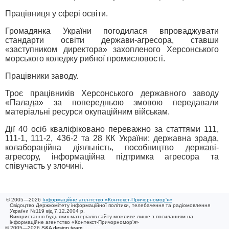
Працівниця у сфері освіти.
Громадянка України погодилася впроваджувати
стандарти освіти держави-агресора, ставши
«заступником директора» захопленого Херсонського
морського коледжу рибної промисловості.
Працівники заводу.
Троє працівників Херсонського державного заводу
«Палада» за попередньою змовою передавали
матеріальні ресурси окупаційним військам.
Дії 40 осіб кваліфіковано переважно за статтями 111,
111-1, 111-2, 436-2 та 28 КК України: державна зрада,
колабораційна діяльність, пособництво державі-
агресору, інформаційна підтримка агресора та
співучасть у злочині.
© 2005—2026
Інформаційне агентство «Контекст-Причорномор'я»
Свідоцтво Держкомітету інформаційної політики, телебачення та радіомовлення
України №119 від 7.12.2004 р.
Використання будь-яких матеріалів сайту можливе лише з посиланням на
інформаційне агентство «Контекст-Причорномор'я»
© 2005—2026
S&A design team
/ 0.018