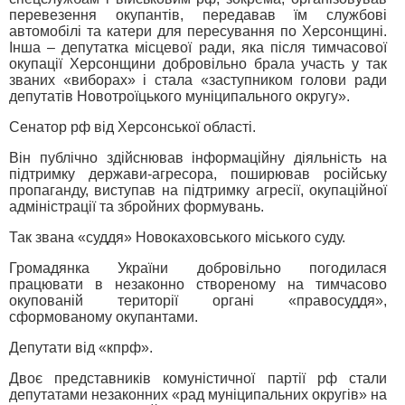
перевезення окупантів, передавав їм службові
автомобілі та катери для пересування по Херсонщині.
Інша – депутатка місцевої ради, яка після тимчасової
окупації Херсонщини добровільно брала участь у так
званих «виборах» і стала «заступником голови ради
депутатів Новотроїцького муніципального округу».
Сенатор рф від Херсонської області.
Він публічно здійснював інформаційну діяльність на
підтримку держави-агресора, поширював російську
пропаганду, виступав на підтримку агресії, окупаційної
адміністрації та збройних формувань.
Так звана «суддя» Новокаховського міського суду.
Громадянка України добровільно погодилася
працювати в незаконно створеному на тимчасово
окупованій території органі «правосуддя»,
сформованому окупантами.
Депутати від «кпрф».
Двоє представників комуністичної партії рф стали
депутатами незаконних «рад муніципальних округів» на