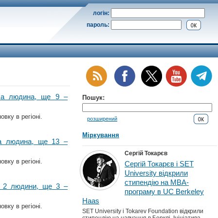
логін:
пароль:
ула людина, ще 9 –
Пошук:
вку в регіоні.
розширений
Міркування
ла людина, ще 13 –
Сергій Токарєв
вку в регіоні.
Сергій Токарєв і SET
University відкрили
стипендію на MBA-
и 2 людини, ще 3 –
програму в UC Berkeley
Haas
вку в регіоні.
SET University і Tokarev Foundation відкрили