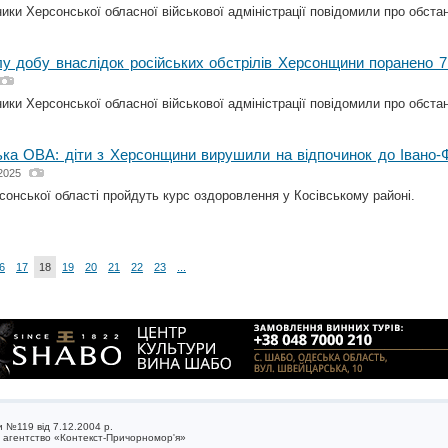
ки Херсонської обласної військової адміністрації повідомили про обстано
у добу внаслідок російських обстрілів Херсонщини поранено 
ки Херсонської обласної військової адміністрації повідомили про обстано
ка ОВА: діти з Херсонщини вирушили на відпочинок до Івано-
2025
рсонської області пройдуть курс оздоровлення у Косівському районі.
6
17
18
19
20
21
22
23
...
 №119 від 7.12.2004 р.
е агентство «Контекст-Причорномор'я»