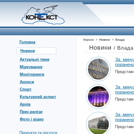
Херсон
>
Новини
>
Влада
Головна
Новини
/ Влада
Новини
За мину
Актуальні теми
поранен
Міркування
Представни
Моніторинги
Анонси
За мину
Спорт
поранен
Культурний аспект
Представни
Архів
Прес-релізи
За мину
Фото і відео
поранен
Представни
Продукти та послуги