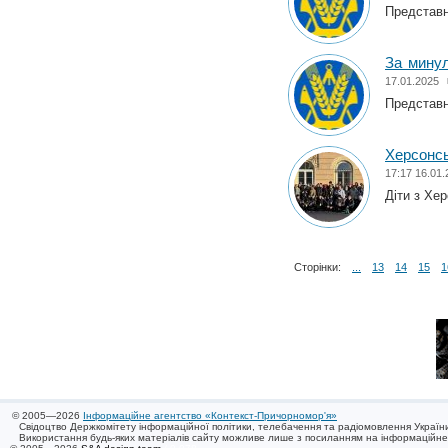
Представни
За минул
17.01.2025
Представни
Херсонсь
17:17 16.01.
Діти з Хе
Сторінки:
...
13
14
15
1
© 2005—2026
Інформаційне агентство «Контекст-Причорномор'я»
Свідоцтво Держкомітету інформаційної політики, телебачення та радіомовлення України
Використання будь-яких матеріалів сайту можливе лише з посиланням на інформаційн