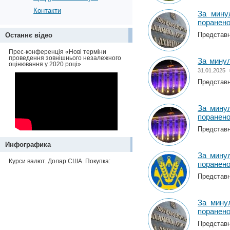
Контакти
За мину
поранен
Представни
Останнє відео
Прес-конференція «Нові терміни
проведення зовнішнього незалежного
За минул
оцінювання у 2020 році»
31.01.2025
Представни
За минул
поранен
Представни
Инфографика
За минул
Курси валют. Долар США. Покупка:
поранен
Представни
За мину
поранен
Представни