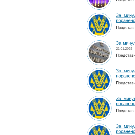
За мину
поранен
Представни
За минул
21.01.2025
Представни
За мину
поранен
Представни
За мину
поранен
Представни
За мину
поранен