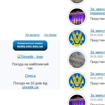
За мину
поранен
Представни
За минул
Усі валюти
Усі банки
26.01.2025
Представни
За минул
25.01.2025
Представни
Погода на найближчий
час
За минул
Одеса
24.01.2025
Погода на 10 днів від
Представни
sinoptik.ua
За минул
23.01.2025
Представни