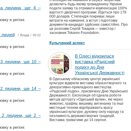
стипендію на навчання в Берклі. Ініціатива
дозволить будь-якому громадянину України
ула людина, ще 4 –
подати заявку та отримати компенсацію 100%
вартості дворічної програми. Йдеться про 178
000 доларів. Стипендія покриває лише
вку в регіоні.
витрати на навчання, а вступ і підготовку
документів кандидат здійснює самостійно. Про
це розповів Сергій Токарєв — інвестор і
засновник Tokarev Foundation.
9 людей
/
Влада
/ 09:22
Культурний аспект
вку в регіоні.
В Одесі відкрилася
 3 людини, ще 10 –
виставка «Радісний
подих» до Дня
Української Державності
вку в регіоні.
В Одеському обласному центрі української
культури відкрили виставку образотворчого та
декоративно-прикладного мистецтва
 2 людини, ще 14 –
«Радісний подих», присвячену Дню Української
Державності. Експозиція об’єднала роботи
митців артгурту «Одеський вулик», які через
вку в регіоні.
живопис, графіку, вишивку, витинанку та інші
мистецькі техніки відображають красу
української культури, духовну силу народу та
и 2 людини, ще 2 –
незламність державотворчих традицій.
Виставка триватиме до 14 серпня.
вку в регіоні.