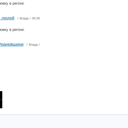
вку в регіоні.
7 людей
/
Влада
/ 09:38
вку в регіоні.
Франківщини
/
Влада
/