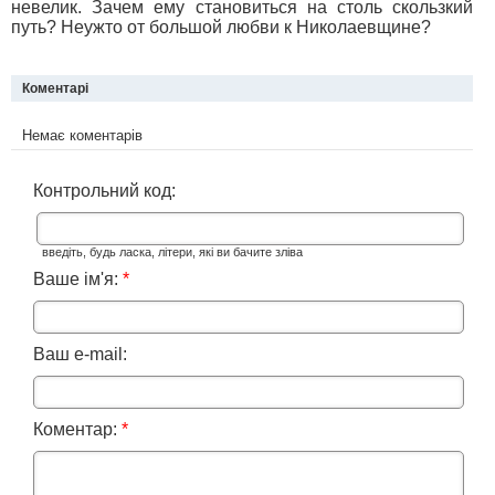
невелик. Зачем ему становиться на столь скользкий
путь? Неужто от большой любви к Николаевщине?
Коментарі
Немає коментарів
Контрольний код:
введіть, будь ласка, літери, які ви бачите зліва
Ваше ім'я:
*
Ваш e-mail:
Коментар:
*