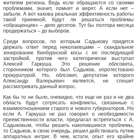
жителям региона. Ведь если обращаются со своими
проблемами, значит, помнят и верят. А если нет –
забыли. А вот какова реальная эффективность работы
такой приемной, будут ли решаться проблемы
«обращенцев» – дело десятое. Тут бы полтора месяца
продержаться – до выборов.
Среди вопросов, по которым Садыкову придется
держать ответ перед николаевцами – скандальное
зонирование Кинбурнской косы с ее последующей
застройкой, против чего категорически выступал
Алексей Гаркуша. Это решение облсовета,
сторонником которого был Садыков, опротестовано
прокуратурой. Но, облсовет, депутатом которого
Александр Валерьевич является, не спешит
рассматривать данный вопрос.
Как бы то ни было, очевидно, что еще не раз и не два
область будут сотрясать конфликты, связанные с
взаимоотношением старого и нового губернаторов. Но
если А. Гаркуша не раз говорил о необходимости
преемственности власти, предлагал встретиться с А.
Садыковым, чтобы решить накопившиеся проблемы,
то Садыков, в свою очередь, решил действовать путем
аппаратных интриг. В чем, кстати, опыт его крайне