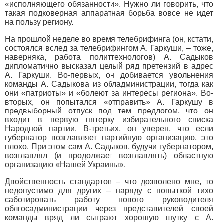
«исполняющего обязанности». Нужно ли говорить, что
такая подковерная аппаратная борьба вовсе не идет
на пользу региону.
На прошлой неделе во время телебрифинга (он, кстати,
состоялся вслед за телебрифингом А. Гаркуши, – тоже,
наверняка, работа политтехнологов) А. Садыков
дипломатично высказал целый ряд претензий в адрес
А. Гаркуши. Во-первых, он добивается увольнения
команды А. Садыкова из обладминистрации, тогда как
они «патриоты» и «болеют за интересы региона». Во-
вторых, он попытался «отправить» А. Гаркушу в
предвыборный отпуск под тем предлогом, что он
входит в первую пятерку избирательного списка
Народной партии. В-третьих, он уверен, что если
губернатор возглавляет партийную организацию, это
плохо. При этом сам А. Садыков, будучи губернатором,
возглавлял (и продолжает возглавлять) областную
организацию «Нашей Украины».
Двойственность стандартов – что дозволено мне, то
недопустимо для других – наряду с попыткой тихо
саботировать работу нового руководителя
облгосадминистрации через представителей своей
команды вряд ли сыграют хорошую шутку с А.