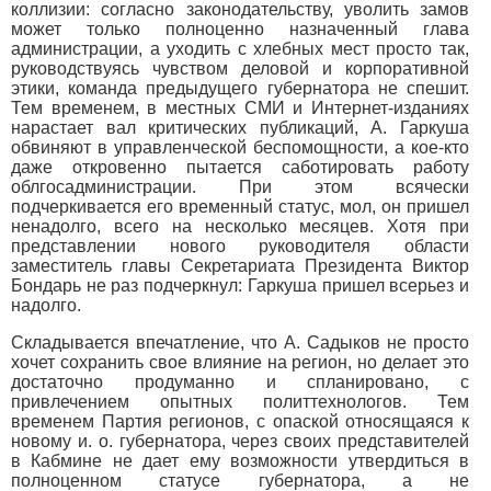
коллизии: согласно законодательству, уволить замов
может только полноценно назначенный глава
администрации, а уходить с хлебных мест просто так,
руководствуясь чувством деловой и корпоративной
этики, команда предыдущего губернатора не спешит.
Тем временем, в местных СМИ и Интернет-изданиях
нарастает вал критических публикаций, А. Гаркуша
обвиняют в управленческой беспомощности, а кое-кто
даже откровенно пытается саботировать работу
облгосадминистрации. При этом всячески
подчеркивается его временный статус, мол, он пришел
ненадолго, всего на несколько месяцев. Хотя при
представлении нового руководителя области
заместитель главы Секретариата Президента Виктор
Бондарь не раз подчеркнул: Гаркуша пришел всерьез и
надолго.
Складывается впечатление, что А. Садыков не просто
хочет сохранить свое влияние на регион, но делает это
достаточно продуманно и спланировано, с
привлечением опытных политтехнологов. Тем
временем Партия регионов, с опаской относящаяся к
новому и. о. губернатора, через своих представителей
в Кабмине не дает ему возможности утвердиться в
полноценном статусе губернатора, а не