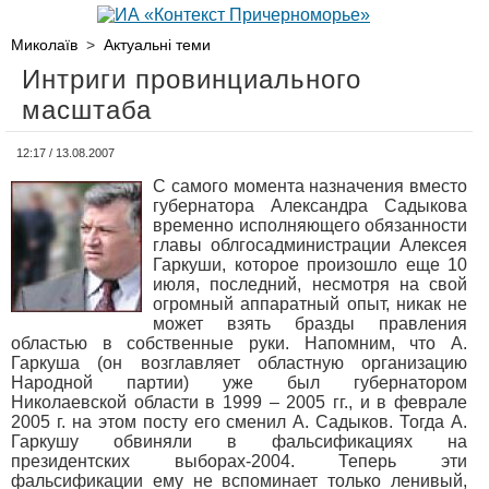
Миколаїв
>
Актуальні теми
Интриги провинциального
масштаба
12:17 / 13.08.2007
С самого момента назначения вместо
губернатора Александра Садыкова
временно исполняющего обязанности
главы облгосадминистрации Алексея
Гаркуши, которое произошло еще 10
июля, последний, несмотря на свой
огромный аппаратный опыт, никак не
может взять бразды правления
областью в собственные руки. Напомним, что А.
Гаркуша (он возглавляет областную организацию
Народной партии) уже был губернатором
Николаевской области в 1999 – 2005 гг., и в феврале
2005 г. на этом посту его сменил А. Садыков. Тогда А.
Гаркушу обвиняли в фальсификациях на
президентских выборах-2004. Теперь эти
фальсификации ему не вспоминает только ленивый,