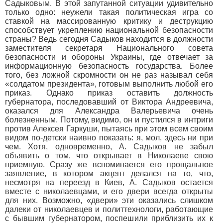
Садыковым. В этой запутанной ситуации удивительно
только одно: неужели такая политическая игра со
ставкой на массированную критику и деструкцию
способствует укреплению национальной безопасности
страны? Ведь сегодня Садыков находится в должности
заместителя секретаря Национального совета
безопасности и обороны Украины, где отвечает за
информационную безопасность государства. Более
того, без ложной скромности он не раз называл себя
«солдатом президента», готовым выполнить любой его
приказ. Однако приказ оставить должность
губернатора, последовавший от Виктора Андреевича,
оказался для Александра Валерьевича очень
болезненным. Потому, видимо, он и пустился в интриги
против Алексея Гаркуши, пытаясь при этом всем своим
видом по-детски наивно показать: я, мол, здесь ни при
чем. Хотя, одновременно, А. Садыков не забыл
объявить о том, что открывает в Николаеве свою
приемную. Сразу же вспоминается его прощальное
заявление, в котором акцент делался на то, что,
несмотря на переезд в Киев, А. Садыков остается
вместе с николаевцами, и его двери всегда открыты
для них. Возможно, «двери» эти оказались слишком
далеки от николаевцев и политтехнологи, работающие
с бывшим губернатором, поспешили приблизить их к