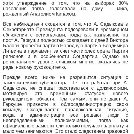
хотя утверждение о том, что на выборах 30%
населения тогда голосовали на дому – миф,
рожденный Анатолием Кинахом.
Все наблюдатели сходятся в том, что А. Садыкова в
Секретариате Президента подозревали в чрезмерном
сближении с регионалами, тогда как назначение на
пост А. Гаркуши полностью совпадает с идеей Виктора
Балоги провести партию Народную партию Владимира
Литвина в парламент за счет части электората Партии
регионов и в особенности Соцпартии. Однако на
региональном уровне слишком многие оказались не
рады новому руководителю.
Прежде всего, никак не разрешится ситуация с
заместителями губернатора. Те, кто работал при А.
Садыкове, не спешат расставаться с должностями,
мотивируя это временным статусом нового
руководителя области. Тем самым, они не дают А.
Гаркуше привести в облгосадминистрацию свою
команду. Складывается парадоксальная ситуация,
когда в администрации все решают люди с
неопределенными полномочиями, тогда как
официальные заместители только получают зарплату и
мало чем занимаются. Это стало следствием правовой