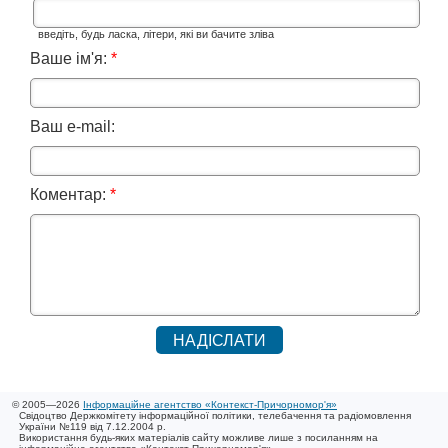
введіть, будь ласка, літери, які ви бачите зліва
Ваше ім'я:
*
Ваш e-mail:
Коментар:
*
© 2005—2026
Інформаційне агентство «Контекст-Причорномор'я»
Свідоцтво Держкомітету інформаційної політики, телебачення та радіомовлення
України №119 від 7.12.2004 р.
Використання будь-яких матеріалів сайту можливе лише з посиланням на