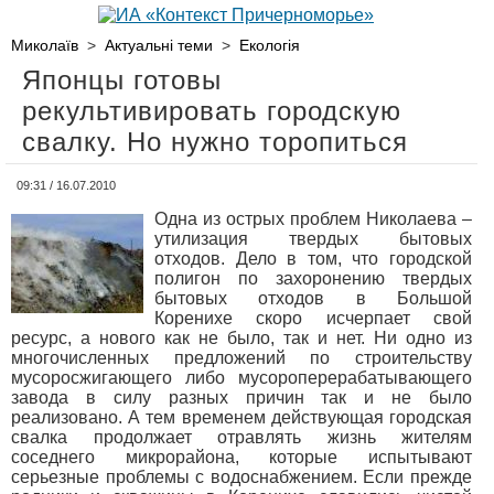
Миколаїв
>
Актуальні теми
>
Екологія
Японцы готовы
рекультивировать городскую
свалку. Но нужно торопиться
09:31 / 16.07.2010
Одна из острых проблем Николаева –
утилизация твердых бытовых
отходов. Дело в том, что городской
полигон по захоронению твердых
бытовых отходов в Большой
Коренихе скоро исчерпает свой
ресурс, а нового как не было, так и нет. Ни одно из
многочисленных предложений по строительству
мусоросжигающего либо мусороперерабатывающего
завода в силу разных причин так и не было
реализовано. А тем временем действующая городская
свалка продолжает отравлять жизнь жителям
соседнего микрорайона, которые испытывают
серьезные проблемы с водоснабжением. Если прежде