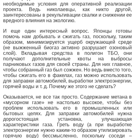
необходимые условия для оперативной реализации
проекта. Ведь николаевцы, как никто другой,
заинтересованы в рекультивации свалки и снижении ее
вредного влияния на экологию.
И еще один интересный вопрос. Японцы готовы
помочь нам добывать и сжигать газ, поскольку, таким
образом, минимизируется ущерб окружающей среде
(не выжженный биогаз активно разрушает озоновый
слой). Вкладывая средства в полигон ТБО, они
получают дополнительные квоты на выбросы
парниковых газов для своей страны. Для них главное,
чтобы собранный газ был сожжен. Но ведь вместо того,
чтобы сжигать его в факелах, газ можно использовать
для заправки автомобилей, выработки электроэнергии,
горячей воды и т. д. Почему же этого не сделать?
Оказывается, не все так просто. Содержание метана в
«мусорном газе» не настолько высокое, чтобы без
проблем использовать его в промышленных или
бытовых целях. Для заправки автомобилей нужна
дорогостоящая установка, улучшающая
характеристики газа. Греть воду (а при выработке
электроэнергии нужно каким-то образом утилизировать
горячую воду) бессмысленно, поскольку соседи –