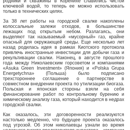
родники и скважины в Коренихе славились чистой
ключевой водой, то теперь ее можно использовать
только в технических целях.
За 38 лет работы на городской свалке накоплены
колоссальные залежи отходов, в большинстве
лежащих под открытым небом. Разлагаясь, они
выделяют так называемый «мусорный» газ, крайне
опасный для окружающей среды. Еще несколько лет
назад родилась идея в рамках Киотского протокола
привлечь иностранные инвестиции для добычи газа и
рекультивации свалки. Наконец, в августе прошлого
года между Николаевским горсоветом и компаниями
«Asuka Green Investment» (Япония) и «Polska Grupa
Energetychna» (Польша) было подписано
трехстороннее соглашение о партнерстве в
совместном внедрении проекта по утилизации биогаза.
Польская и японская стороны взяли на себя
финансирование работ по контрольному бурению и
химическому анализу газа, который находится в недрах
городской свалки.
Как оказалось, эти договоренности реализуются
настолько медленно, что будущее проекта оказалось
под угрозой. Об этом николаевцы узнали во время