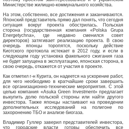
Министерстве жилищно-коммунального хозяйства.
На этом, собственно, все достижения и заканчиваются.
Японский представитель прямо дал понять, что сегодня
ситуация вокруг проекта обострилась. Польская
сторона (государственная компания «Polska Grupa
Energetychna», где недавно сменился совет
директоров) затягивает реализацию проекта. В свою
очередь японцы торопятся, поскольку действие
Киотского протокола истекает в 2012 году, и если в
следующем году установка факельного сжигания газа
не будет запущена в эксплуатацию, японская сторона, в
свою очередь, откажется от участия в проекте.
Как отметил г-н Курита, он надеется на ускорение работ,
для чего необходимо в кратчайшие сроки завершить
все организационно-технические мероприятия. С этой
целью компания «Asuka Green Investment» предлагает
выкупить долю польской стороны или найти другого
инвестора. Также японцы настаивают на проведении
дополнительных исследований на полигоне по
захоронению ТБО и анализе биогаза.
Владимир Гуллер заверил представителей инвестора,
что городские власти готовы обеспечить все