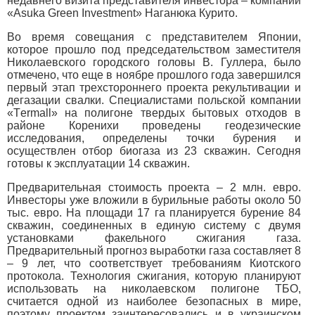
недавнего визита представителя инвестора – компании
«Asuka Green Investment» Наганюка Курито.
Во время совещания с представителем Японии,
которое прошло под председательством заместителя
Николаевского городского головы В. Гуллера, было
отмечено, что еще в ноябре прошлого года завершился
первый этап трехстороннего проекта рекультивации и
дегазации свалки. Специалистами польской компании
«Тermаll» на полигоне твердых бытовых отходов в
районе Коренихи проведены геодезические
исследования, определены точки бурения и
осуществлен отбор биогаза из 23 скважин. Сегодня
готовы к эксплуатации 14 скважин.
Предварительная стоимость проекта – 2 млн. евро.
Инвесторы уже вложили в бурильные работы около 50
тыс. евро. На площади 17 га планируется бурение 84
скважин, соединенных в единую систему с двумя
установками факельного сжигания газа.
Предварительный прогноз выработки газа составляет 8
– 9 лет, что соответствует требованиям Киотского
протокола. Технология сжигания, которую планируют
использовать на николаевском полигоне ТБО,
считается одной из наиболее безопасных в мире,
поэтому проектом заинтересовались и в украинском