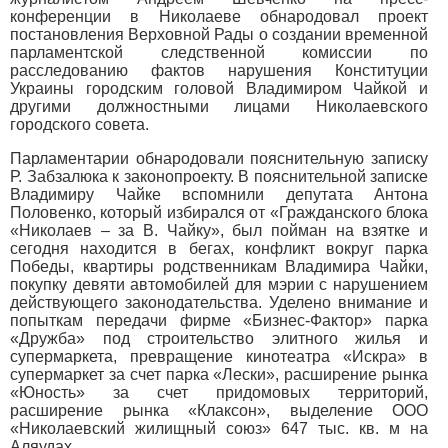
конференции в Николаеве обнародовал проект
постановления Верховной Рады о создании временной
парламентской следственной комиссии по
расследованию фактов нарушения Конституции
Украины городским головой Владимиром Чайкой и
другими должностными лицами Николаевского
городского совета.
Парламентарии обнародовали пояснительную записку
Р. Забзалюка к законопроекту. В пояснительной записке
Владимиру Чайке вспомнили депутата Антона
Половенко, который избирался от «Гражданского блока
«Николаев – за В. Чайку», был пойман на взятке и
сегодня находится в бегах, конфликт вокруг парка
Победы, квартиры родственникам Владимира Чайки,
покупку девяти автомобилей для мэрии с нарушением
действующего законодательства. Уделено внимание и
попыткам передачи фирме «Бизнес-Фактор» парка
«Дружба» под строительство элитного жилья и
супермаркета, превращение кинотеатра «Искра» в
супермаркет за счет парка «Лески», расширение рынка
«Юность» за счет придомовых территорий,
расширение рынка «Клаксон», выделение ООО
«Николаевский жилищный союз» 647 тыс. кв. м на
Аляудах.