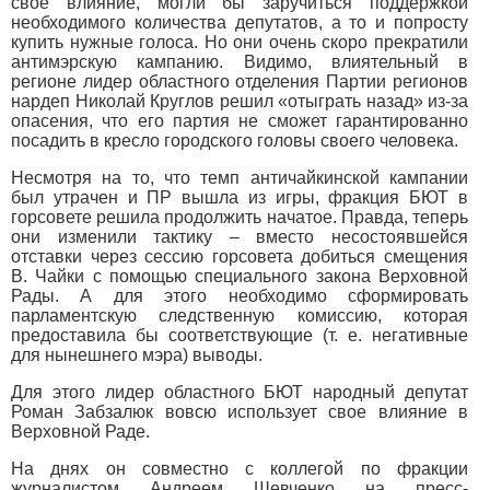
свое влияние, могли бы заручиться поддержкой
необходимого количества депутатов, а то и попросту
купить нужные голоса. Но они очень скоро прекратили
антимэрскую кампанию. Видимо, влиятельный в
регионе лидер областного отделения Партии регионов
нардеп Николай Круглов решил «отыграть назад» из-за
опасения, что его партия не сможет гарантированно
посадить в кресло городского головы своего человека.
Несмотря на то, что темп античайкинской кампании
был утрачен и ПР вышла из игры, фракция БЮТ в
горсовете решила продолжить начатое. Правда, теперь
они изменили тактику – вместо несостоявшейся
отставки через сессию горсовета добиться смещения
В. Чайки с помощью специального закона Верховной
Рады. А для этого необходимо сформировать
парламентскую следственную комиссию, которая
предоставила бы соответствующие (т. е. негативные
для нынешнего мэра) выводы.
Для этого лидер областного БЮТ народный депутат
Роман Забзалюк вовсю использует свое влияние в
Верховной Раде.
На днях он совместно с коллегой по фракции
журналистом Андреем Шевченко на пресс-