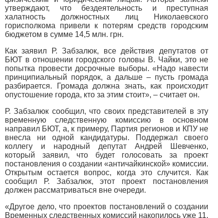
утверждают, что бездеятельность и преступная
халатность должностных лиц Николаевского
горисполкома привели к потерям средств городским
бюджетом в сумме 14,5 млн. грн.
Как заявил Р. Забзалюк, все действия депутатов от
БЮТ в отношении городского головы В. Чайки, это не
попытка провести досрочные выборы. «Надо навести
принципиальный порядок, а дальше – пусть громада
разбирается. Громада должна знать, как происходит
опустошение города, кто за этим стоит», – считает он.
Р. Забзалюк сообщил, что своих представителей в эту
временную следственную комиссию в основном
направил БЮТ, а, к примеру, Партия регионов и КПУ не
внесла ни одной кандидатуры. Поддержал своего
коллегу и народный депутат Андрей Шевченко,
который заявил, что будет голосовать за проект
постановления о создании «античайкинской» комиссии.
Открытым остается вопрос, когда это случится. Как
сообщил Р. Забзалюк, этот проект постановления
должен рассматриваться вне очереди.
«Другое дело, что проектов постановлений о создании
Временных следственных комиссий накопилось уже 11,