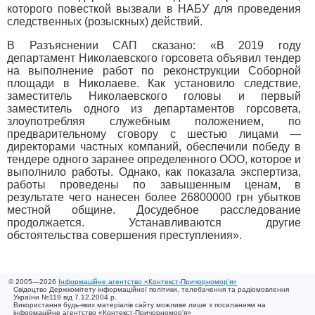
которого повесткой вызвали в НАБУ для проведения
следственных (розыскных) действий.
В Разъяснении САП сказано: «В 2019 году
департамент Николаевского горсовета объявил тендер
на выполнение работ по реконструкции Соборной
площади в Николаеве. Как установило следствие,
заместитель Николаевского головы и первый
заместитель одного из департаментов горсовета,
злоупотребляя служебным положением, по
предварительному сговору с шестью лицами —
директорами частных компаний, обеспечили победу в
тендере одного заранее определенного ООО, которое и
выполнило работы. Однако, как показала экспертиза,
работы проведены по завышенным ценам, в
результате чего нанесен более 26800000 грн убытков
местной общине. Досудебное расследование
продолжается. Устанавливаются другие
обстоятельства совершения преступления».
© 2005—2026
Інформаційне агентство «Контекст-Причорномор'я»
Свідоцтво Держкомітету інформаційної політики, телебачення та радіомовлення
України №119 від 7.12.2004 р.
Використання будь-яких матеріалів сайту можливе лише з посиланням на
інформаційне агентство «Контекст-Причорномор'я»