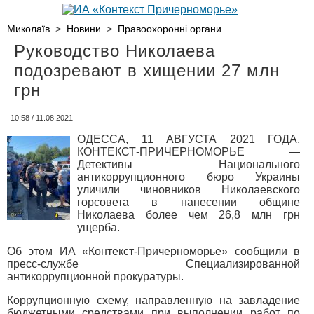
Миколаїв
>
Новини
>
Правоохоронні органи
Руководство Николаева
подозревают в хищении 27 млн
грн
10:58 / 11.08.2021
ОДЕССА, 11 АВГУСТА 2021 ГОДА,
КОНТЕКСТ-ПРИЧЕРНОМОРЬЕ —
Детективы Национального
антикоррупционного бюро Украины
уличили чиновников Николаевского
горсовета в нанесении общине
Николаева более чем 26,8 млн грн
ущерба.
Об этом ИА «Контекст-Причерноморье» сообщили в
пресс-службе Специализированной
антикоррупционной прокуратуры.
Коррупционную схему, направленную на завладение
бюджетными средствами при выполнении работ по