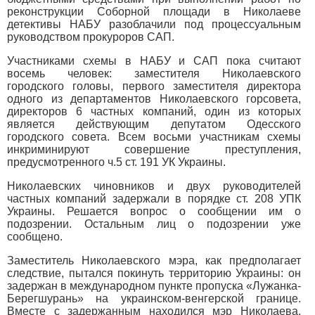
реконструкции Соборной площади в Николаеве
детективы НАБУ разоблачили под процессуальным
руководством прокуроров САП.
Участниками схемы в НАБУ и САП пока считают
восемь человек: заместителя Николаевского
городского головы, первого заместителя директора
одного из департаментов Николаевского горсовета,
директоров 6 частных компаний, один из которых
является действующим депутатом Одесского
городского совета. Всем восьми участникам схемы
инкриминируют совершение преступления,
предусмотренного ч.5 ст. 191 УК Украины.
Николаевских чиновников и двух руководителей
частных компаний задержали в порядке ст. 208 УПК
Украины. Решается вопрос о сообщении им о
подозрении. Остальным лиц о подозрении уже
сообщено.
Заместитель Николаевского мэра, как предполагает
следствие, пытался покинуть территорию Украины: он
задержан в международном пункте пропуска «Лужанка-
Берегшурань» на украинском-венгерской границе.
Вместе с задержанным находился мэр Николаева,