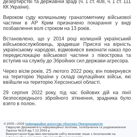
дезертирстві та державній зраді (ч. 1 ст. 408, ч. 1 ст. 111
КК України).
Вироком суду колишньому гранатометнику військової
частини в АР Крим призначено покарання у виді
позбавлення волі строком на 13 років.
Встановлено, що у 2014 році колишній український
військовослужбовець, зрадивши Присязі на вірність
українському народові, відмовився виконати наказ про
передислокацію військової частини з півострова та
вступив на службу до Збройних сил держави-агресора.
Через вісім років, 25 лютого 2022 року, він повернувся
на територію України у складі окупаційних військ, які
ввійшли на територію Херсонської області.
29 серпня 2022 року, під час бойових дій на лінії
безпосереднього збройного зіткнення, зрадника було
взято в полон.
© 2005—2026
Інформаційне агентство «Контекст-Причорномор'я»
Свідоцтво Держкомітету інформаційної політики, телебачення та радіомовлення
України №119 від 7.12.2004 р.
Використання будь-яких матеріалів сайту можливе лише з посиланням на