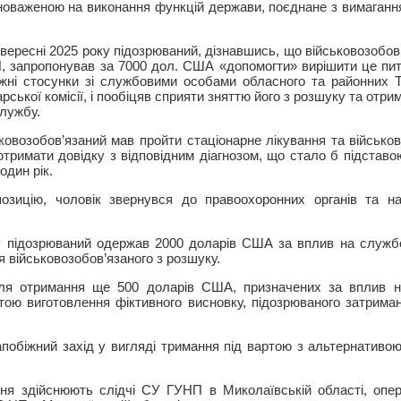
оваженою на виконання функцій держави, поєднане з вимаганням
 вересні 2025 року підозрюваний, дізнавшись, що військовозобо
, запропонував за 7000 дол. США «допомогти» вирішити це пит
ужні стосунки зі службовими особами обласного та районних 
рської комісії, і пообіцяв сприяти зняттю його з розшуку та отри
службу.
ьковозобов’язаний мав пройти стаціонарне лікування та військов
отримати довідку з відповідним діагнозом, що стало б підстав
один рік.
зицію, чоловік звернувся до правоохоронних органів та над
у підозрюваний одержав 2000 доларів США за вплив на службо
 військовозобов’язаного з розшуку.
сля отримання ще 500 доларів США, призначених за вплив на
метою виготовлення фіктивного висновку, підозрюваного затрима
побіжний захід у вигляді тримання під вартою з альтернативою
ня здійснюють слідчі СУ ГУНП в Миколаївській області, опер