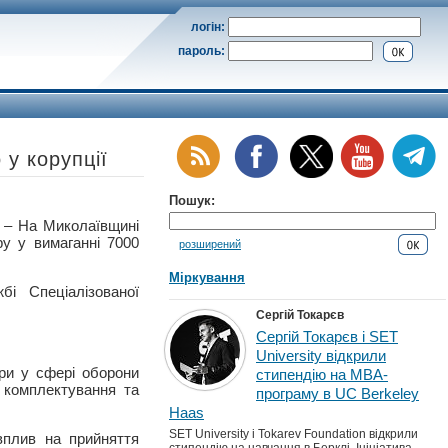
логін:
пароль:
у корупції
Пошук:
 На Миколаївщині
у у вимаганні 7000
розширений
Міркування
і Спеціалізованої
Сергій Токарєв
Сергій Токарєв і SET
University відкрили
ури у сфері оборони
стипендію на MBA-
 комплектування та
програму в UC Berkeley
Haas
SET University і Tokarev Foundation відкрили
вплив на прийняття