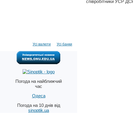
співробітники УСР ДСР
Усі валюти
Усі банки
Погода на найближчий
час
Одеса
Погода на 10 днів від
sinoptik.ua