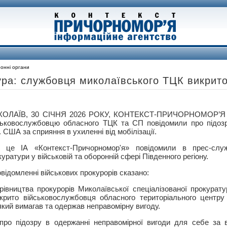
онні органи
ра: службовця миколаївського ТЦК викрито 
ОЛАЇВ, 30 СІЧНЯ 2026 РОКУ, КОНТЕКСТ-ПРИЧОРНОМОР’Я –
ськовослужбовцю обласного ТЦК та СП повідомили про підозр
. США за сприяння в ухиленні від мобілізації.
 це ІА «Контекст-Причорномор'я» повідомили в прес-служб
уратури у військовій та оборонній сфері Південного регіону.
овідомленні військових прокурорів сказано:
рівництва прокурорів Миколаївської спеціалізованої прокурат
икрито військовослужбовця обласного територіального центру
який вимагав та одержав неправомірну вигоду.
про підозру в одержанні неправомірної вигоди для себе за 