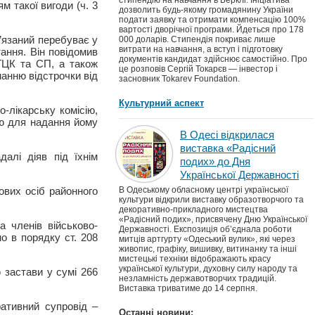
стипендію на навчання в Берклі. Ініціатива
 такої вигоди (ч. 3
дозволить будь-якому громадянину України
подати заявку та отримати компенсацію 100%
вартості дворічної програми. Йдеться про 178
в’язаний перебуває у
000 доларів. Стипендія покриває лише
витрати на навчання, а вступ і підготовку
ання. Він повідомив
документів кандидат здійснює самостійно. Про
ТЦК та СП, а також
це розповів Сергій Токарєв — інвестор і
манню відстрочки від
засновник Tokarev Foundation.
Культурний аспект
о-лікарську комісію,
ою для надання йому
В Одесі відкрилася
виставка «Радісний
алі діяв під їхнім
подих» до Дня
Української Державності
вих осіб районного
В Одеському обласному центрі української
культури відкрили виставку образотворчого та
декоративно-прикладного мистецтва
«Радісний подих», присвячену Дню Української
 членів військово-
Державності. Експозиція об’єднала роботи
но в порядку ст. 208
митців артгурту «Одеський вулик», які через
живопис, графіку, вишивку, витинанку та інші
мистецькі техніки відображають красу
української культури, духовну силу народу та
 застави у сумі 266
незламність державотворчих традицій.
Виставка триватиме до 14 серпня.
ативний супровід ‒
Останні новини: