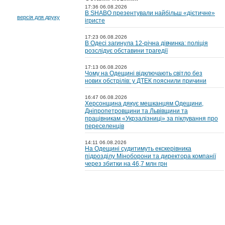
17:36 06.08.2026
В SHABO презентували найбільш «дієтичне»
версія для друку
ігристе
17:23 06.08.2026
В Одесі загинула 12-річна дівчинка: поліція
розслідує обставини трагедії
17:13 06.08.2026
Чому на Одещині відключають світло без
нових обстрілів: у ДТЕК пояснили причини
16:47 06.08.2026
Херсонщина дякує мешканцям Одещини,
Дніпропетровщини та Львівщини та
працівникам «Укрзалізниці» за піклування про
переселенців
14:11 06.08.2026
На Одещині судитимуть екскерівника
підрозділу Міноборони та директора компанії
через збитки на 46,7 млн грн