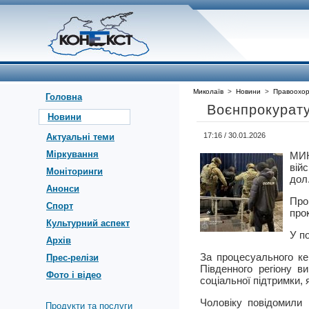
Миколаїв
>
Новини
>
Правоохор
Головна
Воєнпрокурату
Новини
17:16 / 30.01.2026
Актуальні теми
Міркування
МИК
вій
Моніторинги
дол
Анонси
Про
Спорт
прок
Культурний аспект
У п
Архів
За процесуального ке
Прес-релізи
Південного регіону в
Фото і відео
соціальної підтримки, 
Чоловіку повідомили 
Продукти та послуги