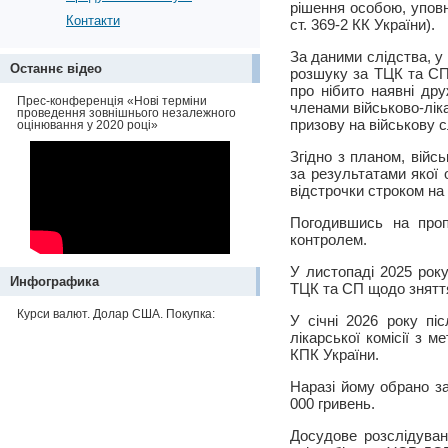
рішення особою, уповн
Контакти
ст. 369-2 КК України).
За даними слідства, у
Останнє відео
розшуку за ТЦК та СП
про нібито наявні др
Прес-конференція «Нові терміни
членами військово-ліка
проведення зовнішнього незалежного
призову на військову 
оцінювання у 2020 році»
Згідно з планом, війс
за результатами якої 
відстрочки строком на 
Погодившись на пропо
контролем.
У листопаді 2025 рок
Инфографика
ТЦК та СП щодо зняття
Курси валют. Долар США. Покупка:
У січні 2026 року пі
лікарської комісії з 
КПК України.
Наразі йому обрано за
000 гривень.
Досудове розслідуван