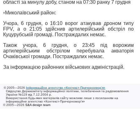
області за минулу добу, станом на 07:30 ранку 7 грудня
▫️Миколаївський район:
Учора, 6 грудня, о 16:10 ворог атакував дроном типу
FPV, а о 21:05 здійснив артилерійський обстріл по
Куцурубській громаді. Постраждалих немає.
Також учора, 6 грудня, о 23:45 під ворожим
артилерійським обстрілом перебувала акваторія
Очаківської громади. Постраждалих немає.
За інформацією районних військових адміністрацій.
© 2005—2026
Інформаційне агентство «Контекст-Причорномор'я»
Свідоцтво Держкомітету інформаційної політики, телебачення та радіомовлення
України №119 від 7.12.2004 р.
Використання будь-яких матеріалів сайту можливе лише з посиланням на
інформаційне агентство «Контекст-Причорномор'я»
© 2005—2026
S&A design team
/ 0.023