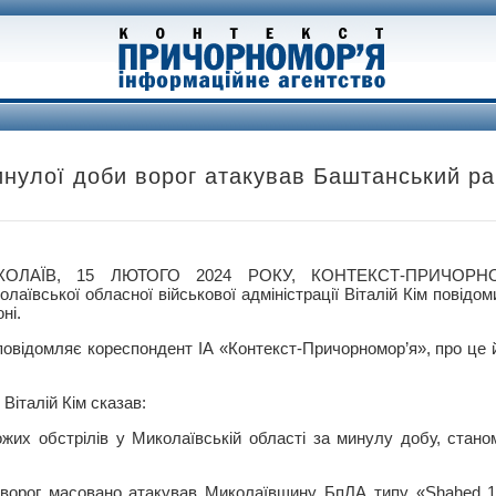
минулої доби ворог атакував Баштанський р
КОЛАЇВ, 15 ЛЮТОГО 2024 РОКУ, КОНТЕКСТ-ПРИЧОРН
олаївської обласної військової адміністрації Віталій Кім повідо
оні.
повідомляє кореспондент ІА «Контекст-Причорномор’я», про це 
Віталій Кім сказав:
жих обстрілів у Миколаївській області за минулу добу, стано
о ворог масовано атакував Миколаївщину БпЛА типу «Shahed 1