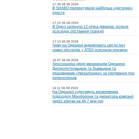
17:36 06.08.2026
В SHABO презентували найбільш «дієтичне»
ігристе
17:23 06.08.2026
В Одесі загинула 12-річна дівчинка: поліція
розслідує обставини трагедії
17:13 06.08.2026
Чому на Одещині відключають світло без
нових обстрілів: у ДТЕК пояснили причини
16:47 06.08.2026
Херсонщина дякує мешканцям Одещини,
Дніпропетровщини та Львівщини та
працівникам «Укрзалізниці» за піклування про
переселенців
14:11 06.08.2026
На Одещині судитимуть екскерівника
підрозділу Міноборони та директора компанії
через збитки на 46,7 млн грн