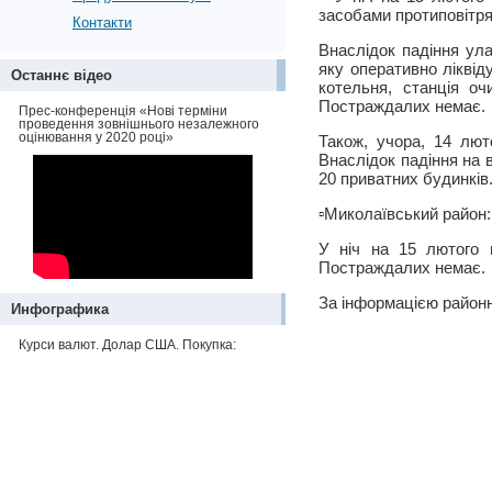
засобами протиповітря
Контакти
Внаслідок падіння ула
яку оперативно ліквід
Останнє відео
котельня, станція оч
Постраждалих немає.
Прес-конференція «Нові терміни
проведення зовнішнього незалежного
оцінювання у 2020 році»
Також, учора, 14 лют
Внаслідок падіння на в
20 приватних будинків
▫️Миколаївський район:
У ніч на 15 лютого 
Постраждалих немає.
За інформацією районн
Инфографика
Курси валют. Долар США. Покупка: