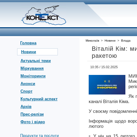
Миколаїв
>
Новини
>
Влада
Головна
Віталій Кім: 
Новини
ракетою
Актуальні теми
10:35 / 15.02.2025
Міркування
МИ
Моніторинги
Мик
Анонси
регі
Спорт
Як 
Культурний аспект
каналі Віталія Кіма.
Архів
У своєму повідомленні 
Прес-релізи
Інформація щодо воро
Фото і відео
лютого
Продукти та послуги
▫️ У ніч на 15 лютог