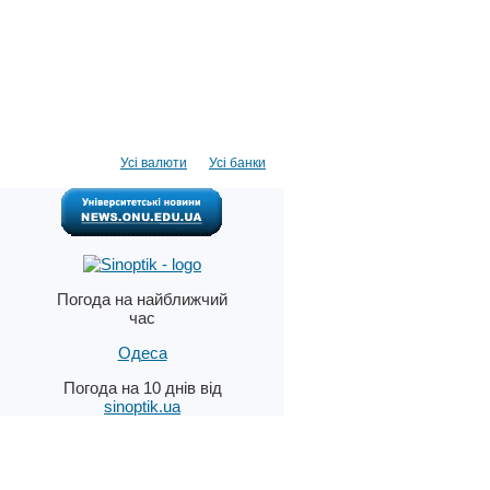
Усі валюти
Усі банки
Погода на найближчий
час
Одеса
Погода на 10 днів від
sinoptik.ua