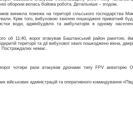
ної оборони велась бойова робота. Детальніше – згодом.
мків виникла пожежа на території сільського господарства Мик
ували. Крім того, вибуховою хвилею пошкоджені приватний буди
истки води, адмінбудівля та амбулаторія в одному населено
ого об 11:40, ворог атакував Баштанський район ракетою, йм
ідкритій території та дії вибухової хвилі пошкоджено вікна, двері
. Постраждалих немає.
ворог чотири рази атакував дронами типу FPV акваторію Оч
их військових адміністрацій та оперативного командування «Пі