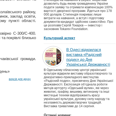
стипендію на навчання в Берклі. Ініціатива
дозволить будь-якому громадянину України
подати заявку та отримати компенсацію 100%
вартості дворічної програми. Йдеться про 178
олаївського району,
000 доларів. Стипендія покриває лише
нок, заклад освіти,
витрати на навчання, а вступ і підготовку
му пункті області.
документів кандидат здійснює самостійно. Про
це розповів Сергій Токарєв — інвестор і
засновник Tokarev Foundation.
овірно С-300/С-400.
 та покрівлі близько
Культурний аспект
В Одесі відкрилася
виставка «Радісний
аківської громади.
подих» до Дня
Української Державності
В Одеському обласному центрі української
вдень»
культури відкрили виставку образотворчого та
декоративно-прикладного мистецтва
версія для друку
«Радісний подих», присвячену Дню Української
Державності. Експозиція об’єднала роботи
митців артгурту «Одеський вулик», які через
живопис, графіку, вишивку, витинанку та інші
мистецькі техніки відображають красу
української культури, духовну силу народу та
незламність державотворчих традицій.
Виставка триватиме до 14 серпня.
Останні новини: