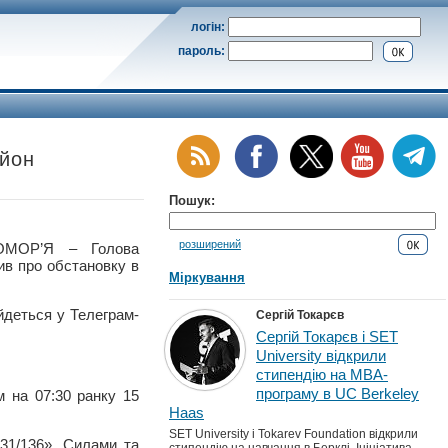
логін:
пароль:
айон
Пошук:
розширений
ОМОР’Я – Голова
мив про обстановку в
Міркування
йдеться у Телеграм-
Сергій Токарєв
Сергій Токарєв і SET
University відкрили
стипендію на MBA-
програму в UC Berkeley
м на 07:30 ранку 15
Haas
SET University і Tokarev Foundation відкрили
31/136». Силами та