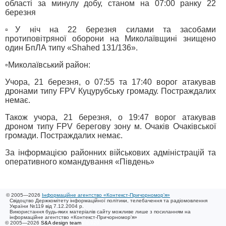
області за минулу добу, станом на 07:00 ранку 22
березня
▫️У ніч на 22 березня силами та засобами
протиповітряної оборони на Миколаївщині знищено
один БпЛА типу «Shahed 131/136».
▫️Миколаївський район:
Учора, 21 березня, о 07:55 та 17:40 ворог атакував
дронами типу FPV Куцурубську громаду. Постраждалих
немає.
Також учора, 21 березня, о 19:47 ворог атакував
дроном типу FPV берегову зону м. Очаків Очаківської
громади. Постраждалих немає.
За інформацією районних військових адміністрацій та
оперативного командування «Південь»
© 2005—2026
Інформаційне агентство «Контекст-Причорномор'я»
Свідоцтво Держкомітету інформаційної політики, телебачення та радіомовлення
України №119 від 7.12.2004 р.
Використання будь-яких матеріалів сайту можливе лише з посиланням на
інформаційне агентство «Контекст-Причорномор'я»
© 2005—2026
S&A design team
/ 0.020