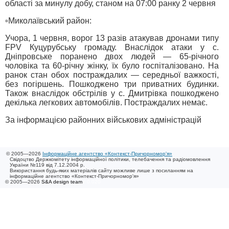
області за минулу добу, станом на 07:00 ранку 2 червня
▫️Миколаївський район:
Учора, 1 червня, ворог 13 разів атакував дронами типу
FPV Куцурубську громаду. Внаслідок атаки у с.
Дніпровське поранено двох людей — 65-річного
чоловіка та 60-річну жінку, їх було госпіталізовано. На
ранок стан обох постраждалих — середньої важкості,
без погіршень. Пошкоджено три приватних будинки.
Також внаслідок обстрілів у с. Дмитрівка пошкоджено
декілька легкових автомобілів. Постраждалих немає.
За інформацією районних військових адміністрацій
© 2005—2026
Інформаційне агентство «Контекст-Причорномор'я»
Свідоцтво Держкомітету інформаційної політики, телебачення та радіомовлення
України №119 від 7.12.2004 р.
Використання будь-яких матеріалів сайту можливе лише з посиланням на
інформаційне агентство «Контекст-Причорномор'я»
© 2005—2026
S&A design team
/ 0.020