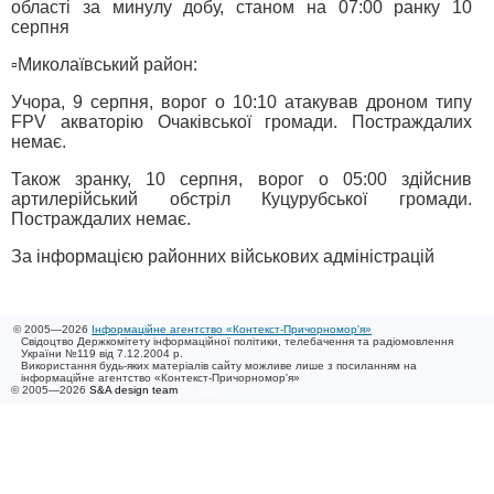
області за минулу добу, станом на 07:00 ранку 10
серпня
▫️Миколаївський район:
Учора, 9 серпня, ворог о 10:10 атакував дроном типу
FPV акваторію Очаківської громади. Постраждалих
немає.
Також зранку, 10 серпня, ворог о 05:00 здійснив
артилерійський обстріл Куцурубської громади.
Постраждалих немає.
За інформацією районних військових адміністрацій
© 2005—2026
Інформаційне агентство «Контекст-Причорномор'я»
Свідоцтво Держкомітету інформаційної політики, телебачення та радіомовлення
України №119 від 7.12.2004 р.
Використання будь-яких матеріалів сайту можливе лише з посиланням на
інформаційне агентство «Контекст-Причорномор'я»
© 2005—2026
S&A design team
/ 0.022