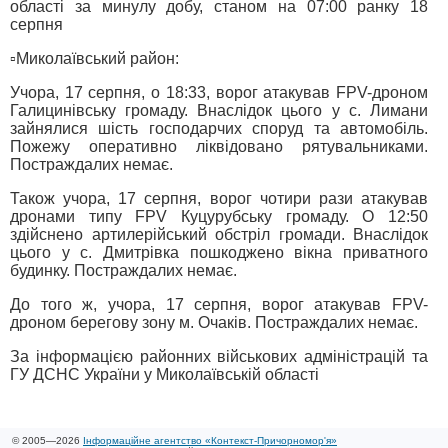
області за минулу добу, станом на 07:00 ранку 18
серпня
▫️Миколаївський район:
Учора, 17 серпня, о 18:33, ворог атакував FPV-дроном
Галицинівську громаду. Внаслідок цього у с. Лимани
зайнялися шість господарчих споруд та автомобіль.
Пожежу оперативно ліквідовано рятувальниками.
Постраждалих немає.
Також учора, 17 серпня, ворог чотири рази атакував
дронами типу FPV Куцурубську громаду. О 12:50
здійснено артилерійський обстріл громади. Внаслідок
цього у с. Дмитрівка пошкоджено вікна приватного
будинку. Постраждалих немає.
До того ж, учора, 17 серпня, ворог атакував FPV-
дроном берегову зону м. Очаків. Постраждалих немає.
За інформацією районних військових адміністрацій та
ГУ ДСНС України у Миколаївській області
© 2005—2026
Інформаційне агентство «Контекст-Причорномор'я»