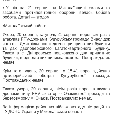
▫️У ніч на 21 серпня на Миколаївщині силами та
засобами протиповітряної оборони велась бойова
робота. Деталі — згодом.
▫️Миколаївський район:
Учора, 20 серпня, та уночі, 21 серпня, ворог сім разів
атакував FPV-дронами Куцурубську громаду. Внаслідок
чого в с. Дмитрівка пошкоджено три приватних будинки
та дах двоповерхового багатоквартирного будинку.
Також в с. Дніпровське пошкоджено два приватних
будинки, в одном з них виникла пожежа. Постраждалих
немає.
Крім того, удень, 20 серпня, о 15:41 ворог здійснив
артилерійський обстріл Куцурубської громади.
Постраждалих немає.
Також учора, 20 серпня, вісім разів ворог атакував
дронами типу FPV акваторію Очаківської громади та
берегову зону м. Очаків. Постраждалих немає.
За інформацією районних військових адміністрацій та
ГУ ДСНС України у Миколаївській області