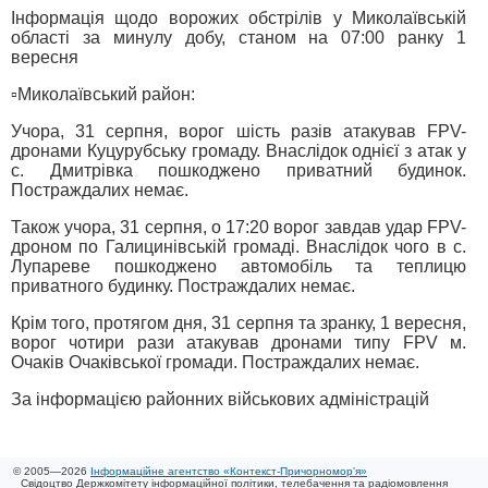
Інформація щодо ворожих обстрілів у Миколаївській
області за минулу добу, станом на 07:00 ранку 1
вересня
▫️Миколаївський район:
Учора, 31 серпня, ворог шість разів атакував FPV-
дронами Куцурубську громаду. Внаслідок однієї з атак у
с. Дмитрівка пошкоджено приватний будинок.
Постраждалих немає.
Також учора, 31 серпня, о 17:20 ворог завдав удар FPV-
дроном по Галицинівській громаді. Внаслідок чого в с.
Лупареве пошкоджено автомобіль та теплицю
приватного будинку. Постраждалих немає.
Крім того, протягом дня, 31 серпня та зранку, 1 вересня,
ворог чотири рази атакував дронами типу FPV м.
Очаків Очаківської громади. Постраждалих немає.
За інформацією районних військових адміністрацій
© 2005—2026
Інформаційне агентство «Контекст-Причорномор'я»
Свідоцтво Держкомітету інформаційної політики, телебачення та радіомовлення