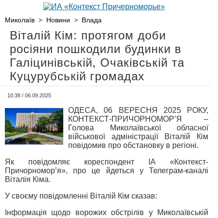
Миколаїв
>
Новини
>
Влада
Віталій Кім: протягом доби
росіяни пошкодили будинки в
Галіцинівській, Очаківській та
Куцурубській громадах
10:38 / 06.09.2025
ОДЕСА, 06 ВЕРЕСНЯ 2025 РОКУ,
КОНТЕКСТ-ПРИЧОРНОМОР’Я –
Голова Миколаївської обласної
військової адміністрації Віталій Кім
повідомив про обстановку в регіоні.
Як повідомляє кореспондент ІА «Контекст-
Причорномор’я», про це йдеться у Телеграм-каналі
Віталія Кіма.
У своєму повідомленні Віталій Кім сказав:
Інформація щодо ворожих обстрілів у Миколаївській