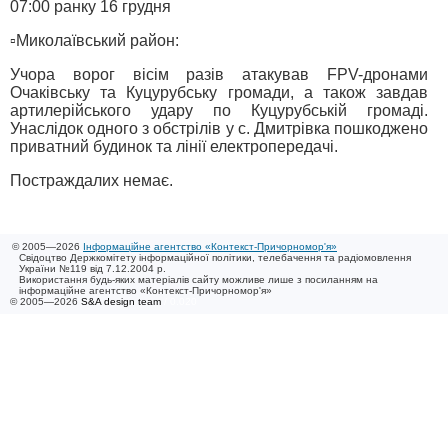
07:00 ранку 16 грудня
▫️Миколаївський район:
Учора ворог вісім разів атакував FPV-дронами
Очаківську та Куцурубську громади, а також завдав
артилерійського удару по Куцурубській громаді.
Унаслідок одного з обстрілів у с. Дмитрівка пошкоджено
приватний будинок та лінії електропередачі.
Постраждалих немає.
© 2005—2026
Інформаційне агентство «Контекст-Причорномор'я»
Свідоцтво Держкомітету інформаційної політики, телебачення та радіомовлення
України №119 від 7.12.2004 р.
Використання будь-яких матеріалів сайту можливе лише з посиланням на
інформаційне агентство «Контекст-Причорномор'я»
© 2005—2026
S&A design team
/ 0.020