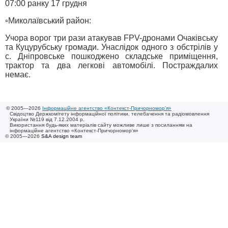
07:00 ранку 17 грудня
▫️Миколаївський район:
Учора ворог три рази атакував FPV-дронами Очаківську
та Куцурубську громади. Унаслідок одного з обстрілів у
с. Дніпровське пошкоджено складське приміщення,
трактор та два легкові автомобілі. Постраждалих
немає.
© 2005—2026
Інформаційне агентство «Контекст-Причорномор'я»
Свідоцтво Держкомітету інформаційної політики, телебачення та радіомовлення
України №119 від 7.12.2004 р.
Використання будь-яких матеріалів сайту можливе лише з посиланням на
інформаційне агентство «Контекст-Причорномор'я»
© 2005—2026
S&A design team
/ 0.018