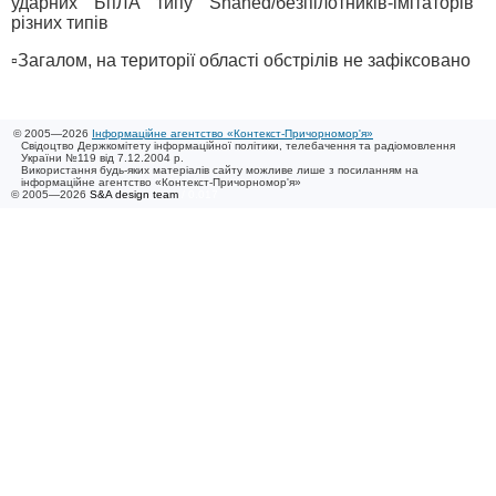
ударних БпЛА типу Shahed/безпілотників-імітаторів
різних типів
▫️Загалом, на території області обстрілів не зафіксовано
© 2005—2026
Інформаційне агентство «Контекст-Причорномор'я»
Свідоцтво Держкомітету інформаційної політики, телебачення та радіомовлення
України №119 від 7.12.2004 р.
Використання будь-яких матеріалів сайту можливе лише з посиланням на
інформаційне агентство «Контекст-Причорномор'я»
© 2005—2026
S&A design team
/ 0.017