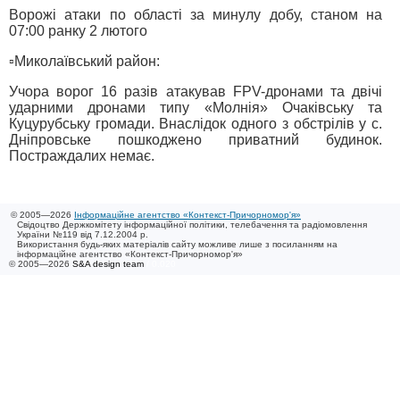
Ворожі атаки по області за минулу добу, станом на
07:00 ранку 2 лютого
▫️Миколаївський район:
Учора ворог 16 разів атакував FPV-дронами та двічі
ударними дронами типу «Молнія» Очаківську та
Куцурубську громади. Внаслідок одного з обстрілів у с.
Дніпровське пошкоджено приватний будинок.
Постраждалих немає.
© 2005—2026
Інформаційне агентство «Контекст-Причорномор'я»
Свідоцтво Держкомітету інформаційної політики, телебачення та радіомовлення
України №119 від 7.12.2004 р.
Використання будь-яких матеріалів сайту можливе лише з посиланням на
інформаційне агентство «Контекст-Причорномор'я»
© 2005—2026
S&A design team
/ 0.020