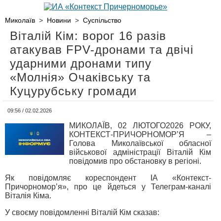
Миколаїв
>
Новини
>
Суспільство
Віталій Кім: ворог 16 разів
атакував FPV-дронами та двічі
ударними дронами типу
«Молнія» Очаківську та
Куцурубську громади
09:56 / 02.02.2026
МИКОЛАЇВ, 02 ЛЮТОГО2026 РОКУ,
КОНТЕКСТ-ПРИЧОРНОМОР’Я –
Голова Миколаївської обласної
військової адміністрації Віталій Кім
повідомив про обстановку в регіоні.
Як повідомляє кореспондент ІА «Контекст-
Причорномор’я», про це йдеться у Телеграм-каналі
Віталія Кіма.
У своєму повідомленні Віталій Кім сказав: