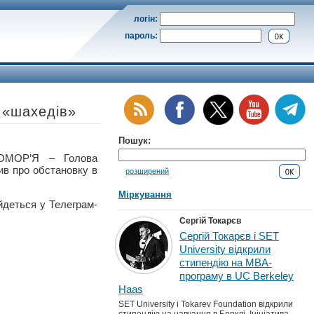
логін:
пароль:
 «шахедів»
Пошук:
ОМОР’Я – Голова
мив про обстановку в
розширений
Міркування
йдеться у Телеграм-
Сергій Токарєв
Сергій Токарєв і SET
University відкрили
стипендію на MBA-
програму в UC Berkeley
Haas
SET University і Tokarev Foundation відкрили