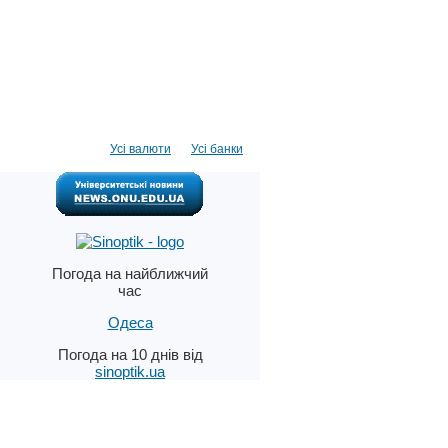
Усі валюти
Усі банки
Погода на найближчий
час
Одеса
Погода на 10 днів від
sinoptik.ua