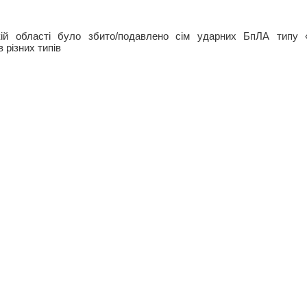
ій області було збито/подавлено сім ударних БпЛА типу «
в різних типів