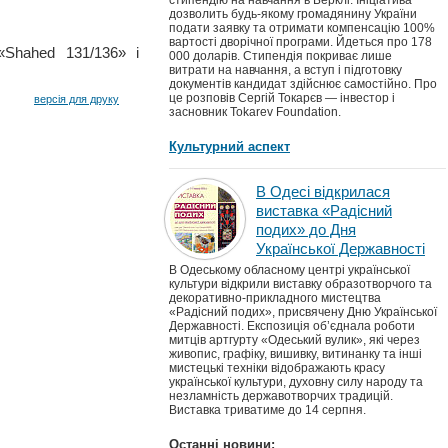
стипендію на навчання в Берклі. Ініціатива
дозволить будь-якому громадянину України
подати заявку та отримати компенсацію 100%
вартості дворічної програми. Йдеться про 178
Shahed 131/136» і
000 доларів. Стипендія покриває лише
витрати на навчання, а вступ і підготовку
документів кандидат здійснює самостійно. Про
це розповів Сергій Токарєв — інвестор і
версія для друку
засновник Tokarev Foundation.
Культурний аспект
В Одесі відкрилася
виставка «Радісний
подих» до Дня
Української Державності
В Одеському обласному центрі української
культури відкрили виставку образотворчого та
декоративно-прикладного мистецтва
«Радісний подих», присвячену Дню Української
Державності. Експозиція об’єднала роботи
митців артгурту «Одеський вулик», які через
живопис, графіку, вишивку, витинанку та інші
мистецькі техніки відображають красу
української культури, духовну силу народу та
незламність державотворчих традицій.
Виставка триватиме до 14 серпня.
Останні новини: