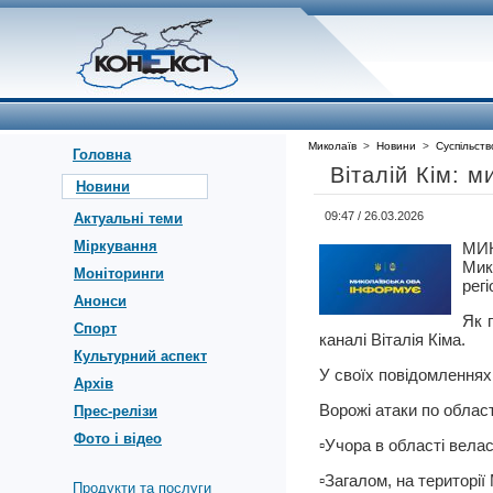
Миколаїв
>
Новини
>
Суспільств
Головна
Віталій Кім: 
Новини
09:47 / 26.03.2026
Актуальні теми
Міркування
МИ
Мик
Моніторинги
регі
Анонси
Як 
Спорт
каналі Віталія Кіма.
Культурний аспект
У своїх повідомленнях 
Архів
Ворожі атаки по област
Прес-релізи
Фото і відео
▫️Учора в області вела
▫️Загалом, на територі
Продукти та послуги