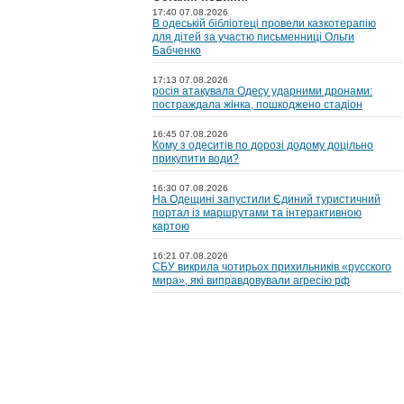
17:40 07.08.2026
В одеській бібліотеці провели казкотерапію
для дітей за участю письменниці Ольги
Бабченко
17:13 07.08.2026
росія атакувала Одесу ударними дронами:
постраждала жінка, пошкоджено стадіон
16:45 07.08.2026
Кому з одеситів по дорозі додому доцільно
прикупити води?
16:30 07.08.2026
На Одещині запустили Єдиний туристичний
портал із маршрутами та інтерактивною
картою
16:21 07.08.2026
СБУ викрила чотирьох прихильників «русского
мира», які виправдовували агресію рф