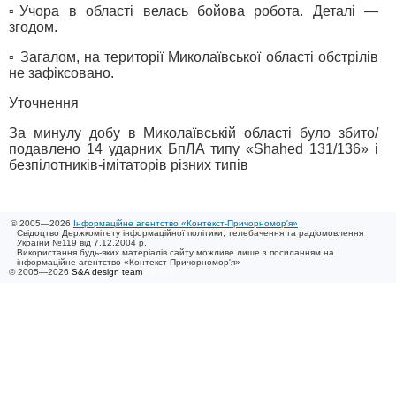
▫️Учора в області велась бойова робота. Деталі —
згодом.
▫️ Загалом, на території Миколаївської області обстрілів
не зафіксовано.
Уточнення
За минулу добу в Миколаївській області було збито/
подавлено 14 ударних БпЛА типу «Shahed 131/136» і
безпілотників-імітаторів різних типів
© 2005—2026
Інформаційне агентство «Контекст-Причорномор'я»
Свідоцтво Держкомітету інформаційної політики, телебачення та радіомовлення
України №119 від 7.12.2004 р.
Використання будь-яких матеріалів сайту можливе лише з посиланням на
інформаційне агентство «Контекст-Причорномор'я»
© 2005—2026
S&A design team
/ 0.016