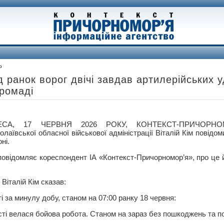
о
ід ранок ворог двічі завдав артилерійських у
громаді
ЕСА, 17 ЧЕРВНЯ 2026 РОКУ, КОНТЕКСТ-ПРИЧОРНО
олаївської обласної військової адміністрації Віталій Кім повідо
оні.
повідомляє кореспондент ІА «Контекст-Причорномор’я», про це 
Віталій Кім сказав:
і за минулу добу, станом на 07:00 ранку 18 червня:
ласті велася бойова робота. Станом на зараз без пошкоджень та 