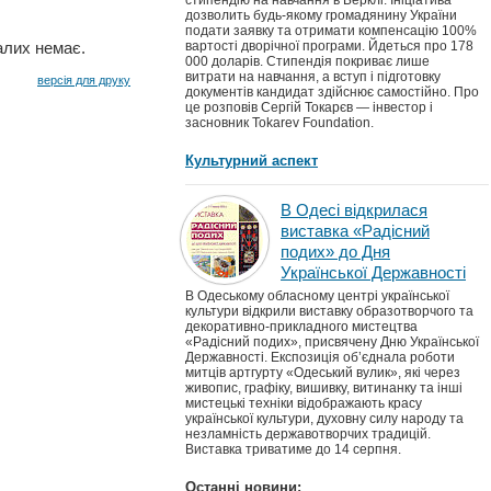
стипендію на навчання в Берклі. Ініціатива
дозволить будь-якому громадянину України
подати заявку та отримати компенсацію 100%
алих немає.
вартості дворічної програми. Йдеться про 178
000 доларів. Стипендія покриває лише
витрати на навчання, а вступ і підготовку
версія для друку
документів кандидат здійснює самостійно. Про
це розповів Сергій Токарєв — інвестор і
засновник Tokarev Foundation.
Культурний аспект
В Одесі відкрилася
виставка «Радісний
подих» до Дня
Української Державності
В Одеському обласному центрі української
культури відкрили виставку образотворчого та
декоративно-прикладного мистецтва
«Радісний подих», присвячену Дню Української
Державності. Експозиція об’єднала роботи
митців артгурту «Одеський вулик», які через
живопис, графіку, вишивку, витинанку та інші
мистецькі техніки відображають красу
української культури, духовну силу народу та
незламність державотворчих традицій.
Виставка триватиме до 14 серпня.
Останні новини: