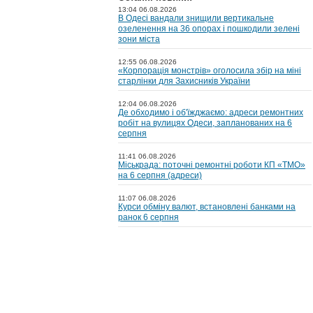
13:04 06.08.2026
В Одесі вандали знищили вертикальне
озеленення на 36 опорах і пошкодили зелені
зони міста
12:55 06.08.2026
«Корпорація монстрів» оголосила збір на міні
старлінки для Захисників України
12:04 06.08.2026
Де обходимо і об'їжджаємо: адреси ремонтних
робіт на вулицях Одеси, запланованих на 6
серпня
11:41 06.08.2026
Міськрада: поточні ремонтні роботи КП «ТМО»
на 6 серпня (адреси)
11:07 06.08.2026
Курси обміну валют, встановлені банками на
ранок 6 серпня