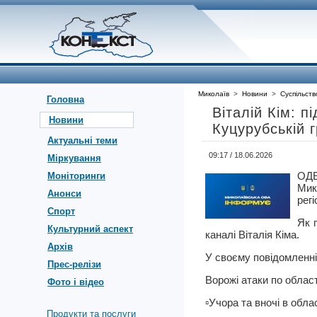
Миколаїв
>
Новини
>
Суспільств
Головна
Віталій Кім: п
Новини
Куцурубській 
Актуальні теми
09:17 / 18.06.2026
Міркування
ОД
Моніторинги
Мик
Анонси
регі
Спорт
Як 
Культурний аспект
каналі Віталія Кіма.
Архів
У своєму повідомленні 
Прес-релізи
Ворожі атаки по област
Фото і відео
▫️Учора та вночі в об
Продукти та послуги