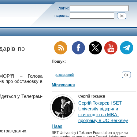
логін:
пароль:
дарів по
Пошук:
розширений
МОР’Я – Голова
мив про обстановку в
Міркування
йдеться у Телеграм-
Сергій Токарєв
Сергій Токарєв і SET
University відкрили
стипендію на MBA-
програму в UC Berkeley
Haas
постраждалих.
SET University і Tokarev Foundation відкрили