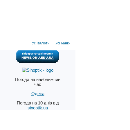
Усі валюти
Усі банки
Погода на найближчий
час
Одеса
Погода на 10 днів від
sinoptik.ua