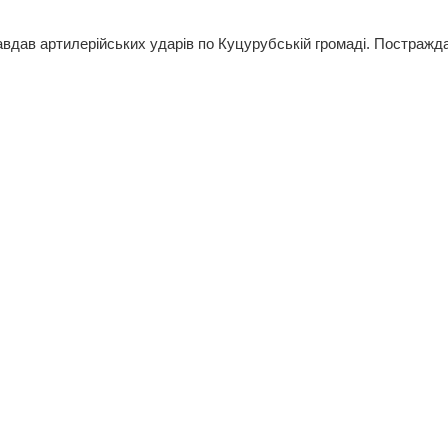
 завдав артилерійських ударів по Куцурубській громаді. Постражд