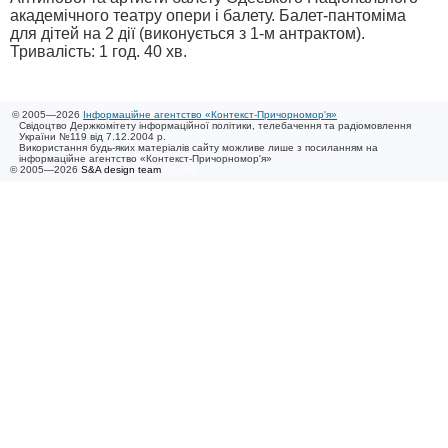
академічного театру опери і балету. Балет-пантоміма
для дітей на 2 дії (виконується з 1-м антрактом).
Тривалість: 1 год. 40 хв.
© 2005—2026
Інформаційне агентство «Контекст-Причорномор'я»
Свідоцтво Держкомітету інформаційної політики, телебачення та радіомовлення
України №119 від 7.12.2004 р.
Використання будь-яких матеріалів сайту можливе лише з посиланням на
інформаційне агентство «Контекст-Причорномор'я»
© 2005—2026
S&A design team
/ 0.006