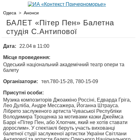
Одеса
>
Анонси
БАЛЕТ «Пітер Пен» Балетна
студія С.Антипової
Дата:
22.04 в 11:00
Місце проведення:
Одеський національний академічний театр опери та
балету
Організатори:
тел.780-15-28, 780-15-09
Присутні особи:
Музика композиторів Джоаккіно Россіні, Едварда Гріга,
Лео Дуліба, Андре Мессажера, Йоганна Штрауса.
Лібрето заслуженого артиста Чуваської Республіки
Володимира Трощенка за мотивами казки Джеймса
Баррі «Пітер Пен, або Хлопчик, який не хотів ставати
дорослим». У спектаклі беруть участь вихованці
балетної студії заслуженої артистки України Світлани
Антипової та артисти балету Одеського Національного