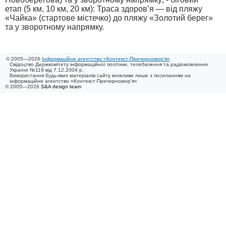
етап (5 км, 10 км, 20 км): Траса здоров’я — від пляжу
«Чайка» (стартове містечко) до пляжу «Золотий берег»
та у зворотному напрямку.
© 2005—2026
Інформаційне агентство «Контекст-Причорномор'я»
Свідоцтво Держкомітету інформаційної політики, телебачення та радіомовлення
України №119 від 7.12.2004 р.
Використання будь-яких матеріалів сайту можливе лише з посиланням на
інформаційне агентство «Контекст-Причорномор'я»
© 2005—2026
S&A design team
/ 0.005