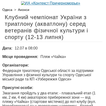
Одеса
>
Анонси
Клубний чемпіонат України з
триатлону (акватлону) серед
ветеранів фізичної культури і
спорту (12-13 липня)
Дата:
12.07 в 08:00
Місце проведення:
Пляж «Чайка»
Організатори:
Федерація триатлону Одеської області за підтримки
Управління з фізичної культури та спорту Одеської
міської ради та КП «Узбережжя Одеси»
Присутні особи:
Змагання пройдуть у два етапи: - плавальний етап (1
км, 2 км, 4 км) акваторією прибережної зони — від
пляжу «Чайка» (стартове містечко) до яхт-клубу (вул.
Новоберегова) та у зворотному напрямку; - біговий