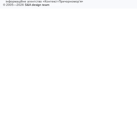
інформаційне агентство «Контекст-Причорномор'я»
© 2005—2026
S&A design team
/ 0.004