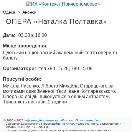
Одеса
>
Анонси
ОПЕРА «Наталка Полтавка»
Дата:
03.08 в 16:00
Місце проведення:
Одеський національний академічний театр опери та
балету
Організатори:
тел.780-15-28, 780-15-09
Присутні особи:
Микола Лисенко. Лібрето Михайла Старицького за
мотивами однойменної п'єси Івана Котляревського.
Опера на дві дії, виконується з одним антрактом.
Тривалість вистави: 2 години
© 2005—2026
Інформаційне агентство «Контекст-Причорномор'я»
Свідоцтво Держкомітету інформаційної політики, телебачення та радіомовлення
України №119 від 7.12.2004 р.
Використання будь-яких матеріалів сайту можливе лише з посиланням на