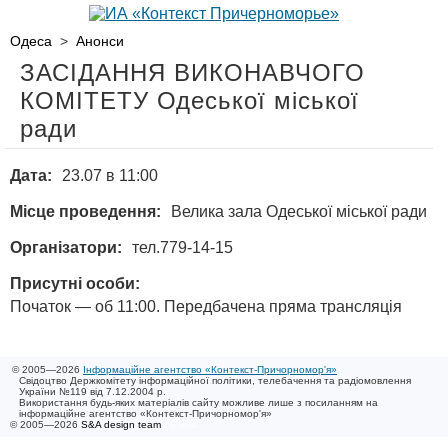
Одеса
>
Анонси
ЗАСІДАННЯ ВИКОНАВЧОГО
КОМІТЕТУ Одеської міської
ради
Дата:
23.07 в 11:00
Місце проведення:
Велика зала Одеської міської ради
Організатори:
тел.779-14-15
Присутні особи:
Початок — об 11:00. Передбачена пряма трансляція
© 2005—2026
Інформаційне агентство «Контекст-Причорномор'я»
Свідоцтво Держкомітету інформаційної політики, телебачення та радіомовлення
України №119 від 7.12.2004 р.
Використання будь-яких матеріалів сайту можливе лише з посиланням на
інформаційне агентство «Контекст-Причорномор'я»
© 2005—2026
S&A design team
/ 0.004