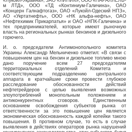
«Лукойл-Украина», ЗАО «ЛИНИК», ООО «ПАРАЛЛЕЛЬ-
м ЛТД», ООО «ТД «Континиум-Галичина», ОАО
«Концерн Галнафтогаз», ОАО «Лукойл-Одеский НПЗ»,
АО «Укртатнефть», ООО «НК альфа-нефть», ОАО
«Нефтехимик Прикарпатья» и ОАО «НПК-Галичина» и
тех предпринимателей, которые имеют рыночную
власть на региональных рынках бензинов и дизельного
горючего.
И. о. председатели Антимонопольного комитета
Украины Александр Мельниченко отметил: «В связи с
повышением цен на бензин и дизельное топливо мною
дано поручение всем 27 председателям
территориальных отделений Комитета и
соответствующим подразделению центрального
аппарата в кратчайшие сроки провести глубокое
расследование обоснованности действий
нефтетрейдеров с целью выявления возможных
злоупотреблений монопольным положением и
антиконкурентных сговоров. Единственным
основанием освобождения субъектов рынка от
ответственности за это повышение цен является
экономическая обоснованность каждой копейки такого
повышения. В противном случае, то есть в случае
выявления в действиях операторов рынка нарушений