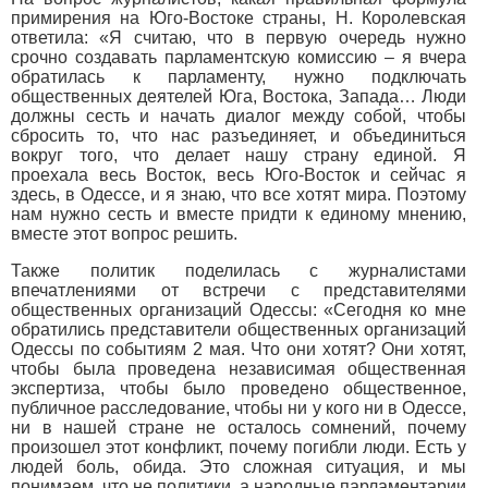
примирения на Юго-Востоке страны, Н. Королевская
ответила: «Я считаю, что в первую очередь нужно
срочно создавать парламентскую комиссию – я вчера
обратилась к парламенту, нужно подключать
общественных деятелей Юга, Востока, Запада… Люди
должны сесть и начать диалог между собой, чтобы
сбросить то, что нас разъединяет, и объединиться
вокруг того, что делает нашу страну единой. Я
проехала весь Восток, весь Юго-Восток и сейчас я
здесь, в Одессе, и я знаю, что все хотят мира. Поэтому
нам нужно сесть и вместе придти к единому мнению,
вместе этот вопрос решить.
Также политик поделилась с журналистами
впечатлениями от встречи с представителями
общественных организаций Одессы: «Сегодня ко мне
обратились представители общественных организаций
Одессы по событиям 2 мая. Что они хотят? Они хотят,
чтобы была проведена независимая общественная
экспертиза, чтобы было проведено общественное,
публичное расследование, чтобы ни у кого ни в Одессе,
ни в нашей стране не осталось сомнений, почему
произошел этот конфликт, почему погибли люди. Есть у
людей боль, обида. Это сложная ситуация, и мы
понимаем, что не политики, а народные парламентарии