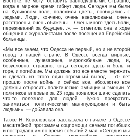
Востоке, не могут оставить равнодушными. Страшно,
когда в мирное время гибнут люди. Сегодня мы были
на Куликовом поле, положили цветы, пообщались с
людьми. Люди, кончено, очень взволнованы, очень
расстроены, очень обижены… Очень много здесь боли,
переживаний за будущее…», ― отметила она в ходе
общения с журналистами после посещения Еврейской
больницы.
«Мы все знаем, что Одесса не первый, но и не второй
город в нашей стране. В Одессе всегда мирные,
особенные, лучезарные, миролюбивые люди, и,
безусловно, страшно, когда сегодня здесь и боль, и
горе, и погибшие. Мы должны это все вместе пережить
и сделать из этого один огромный вывод – 70 лет
прошло после войны и сейчас все, абсолютно все
должны отбросить политические амбиции и эмоции. У
политиков впервые за 23 года появился шанс сделать
что-то полезное для людей. Нужно прекратить
заниматься политическими манипуляциями и быть
людьми», ― добавила она.
Также Н. Королевская рассказала о начале в Одессе
масштабной программы соцпомощи семьям погибших
и пострадавшим во время событий 2 мая: «Сегодня мы