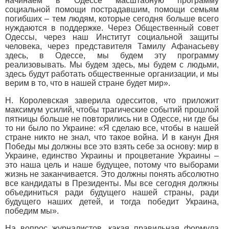
начинаем в Одессе масштабную программу
социальной помощи пострадавшим, помощи семьям
погибших – тем людям, которые сегодня больше всего
нуждаются в поддержке. Через Общественный совет
Одессы, через наш Институт социальной защиты
человека, через представителя Тамилу Афанасьеву
здесь, в Одессе, мы будем эту программу
реализовывать. Мы будем здесь, мы будем с людьми,
здесь будут работать общественные организации, и мы
верим в то, что в нашей стране будет мир».
Н. Королевская заверила одесситов, что приложит
максимум усилий, чтобы трагические событий прошлой
пятницы больше не повторились ни в Одессе, ни где бы
то ни было по Украине: «Я сделаю все, чтобы в нашей
стране никто не знал, что такое война. И в канун Дня
Победы мы должны все это взять себе за основу: мир в
Украине, единство Украины и процветание Украины –
это наша цель и наше будущее, потому что выборами
жизнь не заканчивается. Это должны понять абсолютно
все кандидаты в Президенты. Мы все сегодня должны
объединиться ради будущего нашей страны, ради
будущего наших детей, и тогда победит Украина,
победим мы».
На вопрос журналистов, какая правильная формула