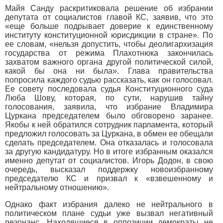
Майя Санду раскритиковала решение об избрании
депутата от социалистов главой КС, заявив, что это
«еще больше подрывает доверие к единственному
институту конституционной юрисдикции в стране». По
ее словам, «нельзя допустить, чтобы деолигархизация
государства от режима Плахотнюка закончилась
захватом важного органа другой политической силой,
какой бы она ни была». Глава правительства
попросила каждого судью рассказать, как он голосовал.
Ее совету последовала судья Конституционного суда
Люба Шову, которая, по сути, нарушив тайну
голосования, заявила, что избрание Владимира
Цуркана председателем было обговорено заранее.
Якобы к ней обратился сотрудник парламента, который
предложил голосовать за Цуркана, в обмен ее обещали
сделать председателем. Она отказалась и голосовала
за другую кандидатуру. Но в итоге избранным оказался
именно депутат от социалистов. Игорь Додон, в свою
очередь, высказал поддержку новоизбранному
председателю КС и призвал к «взвешенному и
нейтральному отношению».
Однако факт избрания далеко не нейтрального в
политическом плане судьи уже вызвал негативный
резонанс. Находящиеся в оппозиции демократы не