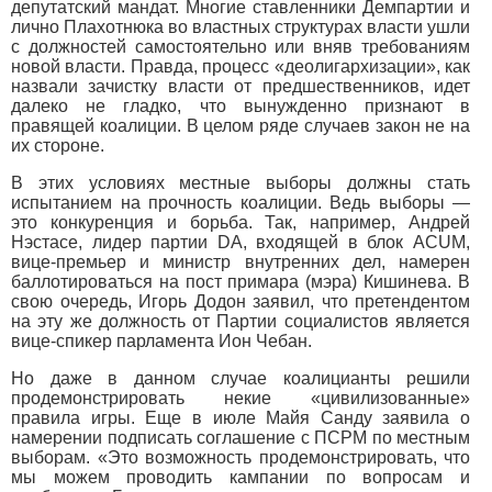
депутатский мандат. Многие ставленники Демпартии и
лично Плахотнюка во властных структурах власти ушли
с должностей самостоятельно или вняв требованиям
новой власти. Правда, процесс «деолигархизации», как
назвали зачистку власти от предшественников, идет
далеко не гладко, что вынужденно признают в
правящей коалиции. В целом ряде случаев закон не на
их стороне.
В этих условиях местные выборы должны стать
испытанием на прочность коалиции. Ведь выборы —
это конкуренция и борьба. Так, например, Андрей
Нэстасе, лидер партии DA, входящей в блок ACUM,
вице-премьер и министр внутренних дел, намерен
баллотироваться на пост примара (мэра) Кишинева. В
свою очередь, Игорь Додон заявил, что претендентом
на эту же должность от Партии социалистов является
вице-спикер парламента Ион Чебан.
Но даже в данном случае коалицианты решили
продемонстрировать некие «цивилизованные»
правила игры. Еще в июле Майя Санду заявила о
намерении подписать соглашение с ПСРМ по местным
выборам. «Это возможность продемонстрировать, что
мы можем проводить кампании по вопросам и