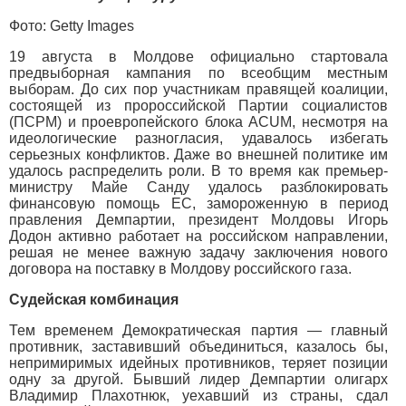
Фото: Getty Images
19 августа в Молдове официально стартовала
предвыборная кампания по всеобщим местным
выборам. До сих пор участникам правящей коалиции,
состоящей из пророссийской Партии социалистов
(ПСРМ) и проевропейского блока ACUM, несмотря на
идеологические разногласия, удавалось избегать
серьезных конфликтов. Даже во внешней политике им
удалось распределить роли. В то время как премьер-
министру Майе Санду удалось разблокировать
финансовую помощь ЕС, замороженную в период
правления Демпартии, президент Молдовы Игорь
Додон активно работает на российском направлении,
решая не менее важную задачу заключения нового
договора на поставку в Молдову российского газа.
Судейская комбинация
Тем временем Демократическая партия — главный
противник, заставивший объединиться, казалось бы,
непримиримых идейных противников, теряет позиции
одну за другой. Бывший лидер Демпартии олигарх
Владимир Плахотнюк, уехавший из страны, сдал