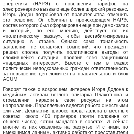
энергетики (НАРЭ) о повышении тарифов на
электроэнергию вызвало еще более широкий резонанс.
Игорь Додон потребовал от правительства отменить
это решение. Он обвинил в происходящем НАРЭ,
состав которого был сформирован еще при демократах
и который, по его мнению, действует по их
«политическому заказу», чтобы дестабилизировать
ситуацию в стране. Однако сама тональность
заявления не оставляет сомнений, что президент
решил сполна получить политические выгоды от
сложившейся ситуации, проявив себя защитником
«народных интересов». Вместе с тем в глазах
политически неподкованных граждан ответственность
за повышение цен ложится на правительство и блок
ACUM.
Говорят также о возросшем интересе Игоря Додона к
медийным активам беглого олигарха Плахотнюка и
стремлении нарастить свои ресурсы на этом
направлении. Параллельно ведется работа с местными
элитами. Демпартия широко представлена в местных
советах: около 400 примаров (почти половина от
общего числа), сотни мандатов в советах. И сейчас
многие из них оказались на распутье. И с ними, по
имеющимся данным, активно работают представители