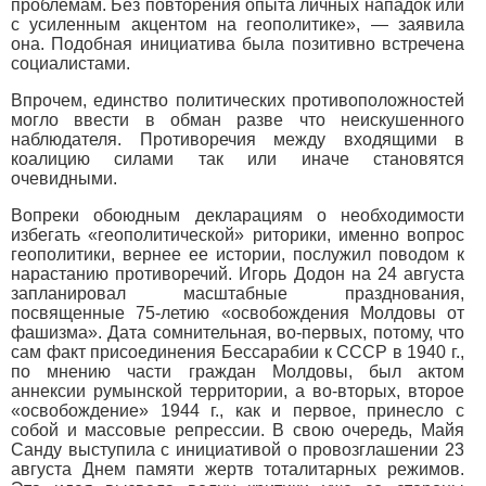
проблемам. Без повторения опыта личных нападок или
с усиленным акцентом на геополитике», — заявила
она. Подобная инициатива была позитивно встречена
социалистами.
Впрочем, единство политических противоположностей
могло ввести в обман разве что неискушенного
наблюдателя. Противоречия между входящими в
коалицию силами так или иначе становятся
очевидными.
Вопреки обоюдным декларациям о необходимости
избегать «геополитической» риторики, именно вопрос
геополитики, вернее ее истории, послужил поводом к
нарастанию противоречий. Игорь Додон на 24 августа
запланировал масштабные празднования,
посвященные 75-летию «освобождения Молдовы от
фашизма». Дата сомнительная, во-первых, потому, что
сам факт присоединения Бессарабии к СССР в 1940 г.,
по мнению части граждан Молдовы, был актом
аннексии румынской территории, а во-вторых, второе
«освобождение» 1944 г., как и первое, принесло с
собой и массовые репрессии. В свою очередь, Майя
Санду выступила с инициативой о провозглашении 23
августа Днем памяти жертв тоталитарных режимов.