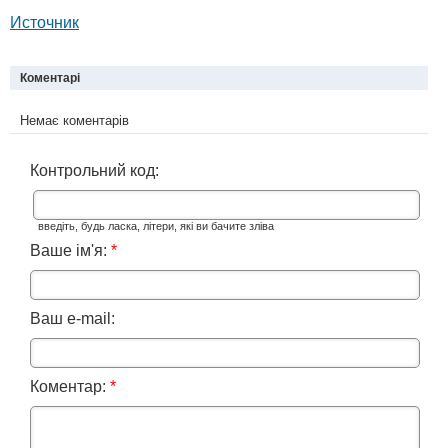
Источник
Коментарі
Немає коментарів
Контрольний код:
введіть, будь ласка, літери, які ви бачите зліва
Ваше ім'я:
*
Ваш e-mail:
Коментар:
*