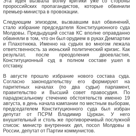
Эта идея вызвала волну критики уже со стороны
пророссийских пропагандистов, которые обвинили
премьер-министра в провокации.
Следующим эпизодом, вызвавшим вал обвинений,
стало избрание председателя Конституционного суда
Молдовы. Предыдущий состав КС вполне оправданно
обвиняли в том, что он был орудием в руках Демпартии
и Плахотнюка. Именно на судьях во многом лежала
ответственность за июньский политический кризис. Как
результат, после преодоления двоевластия,
Конституционный суд в полном составе ушел в
отставку.
В августе прошло избрание нового состава суда.
Согласно законодательству его формируют на
паритетных началах (по два судьи) парламент,
правительство и Высший совет правосудия. По
парадоксальному стечению обстоятельств именно 19
августа, в день начала кампании по местным выборам,
председателем Конституционного суда был избран
депутат от ПСРМ Владимир Цуркан. У него
внушительный и столь же противоречивый послужной
список: министр внутренних дел, посол Молдовы в
России, депутат от Партии коммунистов.