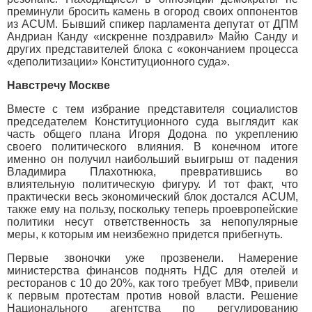
преминули бросить камень в огород своих оппонентов
из ACUM. Бывший спикер парламента депутат от ДПМ
Андриан Канду «искренне поздравил» Майю Санду и
других представителей блока с «окончанием процесса
«деполитизации» Конституционного суда».
Навстречу Москве
Вместе с тем избрание представителя социалистов
председателем Конституционного суда выглядит как
часть общего плана Игоря Додона по укреплению
своего политического влияния. В конечном итоге
именно он получил наибольший выигрыш от падения
Владимира Плахотнюка, превратившись во
влиятельную политическую фигуру. И тот факт, что
практически весь экономический блок достался ACUM,
также ему на пользу, поскольку теперь проевропейские
политики несут ответственность за непопулярные
меры, к которым им неизбежно придется прибегнуть.
Первые звоночки уже прозвенели. Намерение
министерства финансов поднять НДС для отелей и
ресторанов с 10 до 20%, как того требует МВФ, привели
к первым протестам против новой власти. Решение
Национального агентства по регулированию